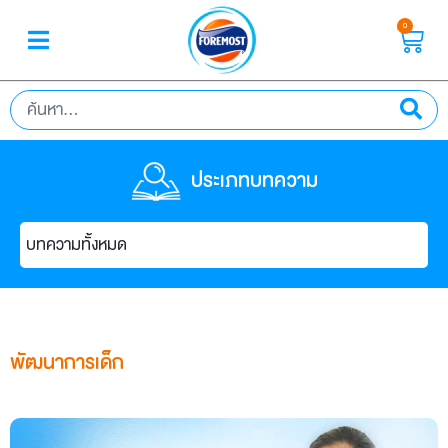
0
ประเภทบทความ
บทความทั้งหมด
พัฒนาการเด็ก