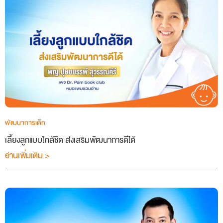
พัฒนาการเด็ก
เลี้ยงลูกแบบใกล้ชิด ส่งเสริมพัฒนาการดีได้
อ่านเพิ่มเติม >