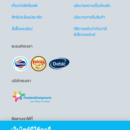
เกี่ยวกับโฟร์โมสต์
นโยบายความเป็นส่วนตัว
สิทธิประโยชน์สมาชิก
นโยบายการคืนสินค้า
สั่งซื้อออนไลน์
วิธีการขอใบกำกับภาษี
อิเล็กทรอนิกส์
แบรนด์ของเรา
บริษัทของเรา
ติดตามเราได้ที่
เว็บไซต์นี้ใช้คุกกี้