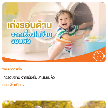
พัฒนาการเด็ก
เก่งรอบด้าน จากเรื่องในบ้านรอบตัว
อ่านเพิ่มเติม >