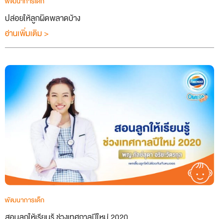
พัฒนาการเด็ก
ปล่อยให้ลูกผิดพลาดบ้าง
อ่านเพิ่มเติม >
พัฒนาการเด็ก
สอนลูกให้เรียนรู้ ช่วงเทศกาลปีใหม่ 2020