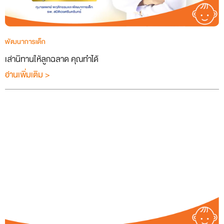
พัฒนาการเด็ก
เล่านิทานให้ลูกฉลาด คุณทำได้
อ่านเพิ่มเติม >