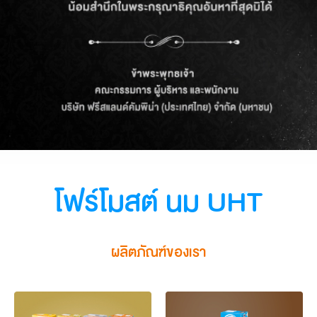
โฟร์โมสต์ นม UHT
ผลิตภัณฑ์ของเรา