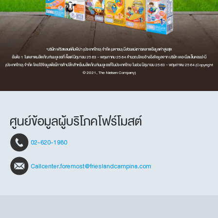
*บริษัท ฟรีสแลนด์คัมพิน่า (ประเทศไทย) จำกัด (มหาชน) มีส่วนแบ่งการตลาดเชิงมูลค่าสูงสุด
อันดับ 1 ในตลาดผลิตภัณฑ์นมยูเอชที ตั้งแต่ มิถุนายน 2563 – พฤษภาคม 2564 คำนวณโดยอ้างอิงข้อมูลจาก บริษัท เดอะนีลเส็นคอมปะนี
(ประเทศไทย) จำกัด โดยใช้ข้อมูลดัชนีการค้าปลีกสำหรับผลิตภัณฑ์นมยูเอชทีในประเทศไทย ในช่วง มิถุนายน 2563 – พฤษภาคม 2564 (Copyright
© 2021, The Nielsen Company)
ศูนย์ข้อมูลผู้บริโภคโฟร์โมสต์
02-620-1980
Callcenter.foremost@frieslandcampina.com