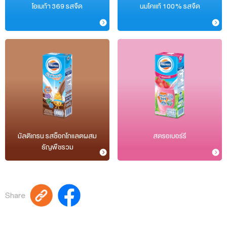
โอเมก้า 369 รสจืด
นมโคแท้ 100% รสจืด
มัลติเกรน รสช็อกโกแลตผสม
สตรอเบอร์รี
ธัญพืชรวม
Share