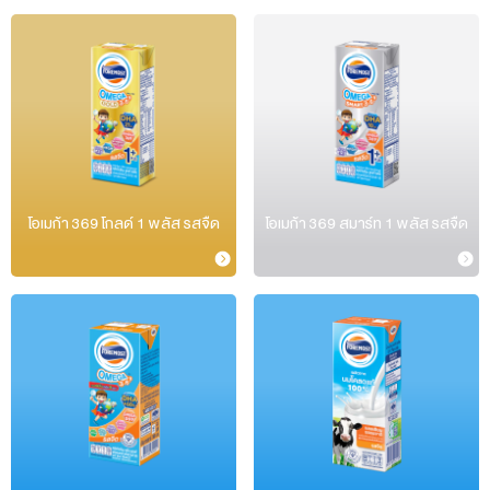
โอเมก้า 369 โกลด์ 1 พลัส รสจืด
โอเมก้า 369 สมาร์ท 1 พลัส รสจืด