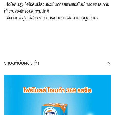
– ไอโอดีนสูง: ไอโอดีนมีส่วนช่วยในการสร้างฮอร์โมนไทรอยด์และการ
ทำงานของไทรอยด์ ตามปกติ
– วิตามินอี สูง: มีส่วนช่วยในกระบวนการต่อต้านอนุมูลอิสระ
รายละเอียดสินค้า