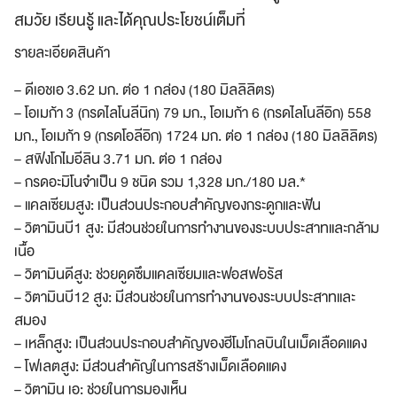
สมวัย เรียนรู้ และได้คุณประโยชน์เต็มที่
รายละเอียดสินค้า
– ดีเอชเอ 3.62 มก. ต่อ 1 กล่อง (180 มิลลิลิตร)
– โอเมก้า 3 (กรดไลโนลีนิก) 79 มก., โอเมก้า 6 (กรดไลโนลีอิก) 558
มก., โอเมก้า 9 (กรดโอลีอิก) 1724 มก. ต่อ 1 กล่อง (180 มิลลิลิตร)
– สฟิงโกไมอีลิน 3.71 มก. ต่อ 1 กล่อง
– กรดอะมิโนจำเป็น 9 ชนิด รวม 1,328 มก./180 มล.*
– แคลเซียมสูง: เป็นส่วนประกอบสำคัญของกระดูกและฟัน
– วิตามินบี1 สูง: มีส่วนช่วยในการทำงานของระบบประสาทและกล้าม
เนื้อ
– วิตามินดีสูง: ช่วยดูดซึมแคลเซียมและฟอสฟอรัส
– วิตามินบี12 สูง: มีส่วนช่วยในการทำงานของระบบประสาทและ
สมอง
– เหล็กสูง: เป็นส่วนประกอบสำคัญของฮีโมโกลบินในเม็ดเลือดแดง
– โฟเลตสูง: มีส่วนสำคัญในการสร้างเม็ดเลือดแดง
– วิตามิน เอ: ช่วยในการมองเห็น