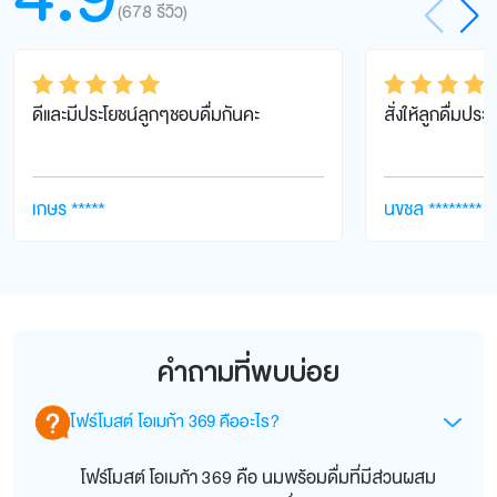
(678 รีวิว)
ให้คะแนน
4.8
9
ตั้งแต่ 1-5
คะแนน
ดีและมีประโยชน์ลูกๆชอบดื่มกันคะ
สั่งให้ลูกดื่มประ
ให้คะแนน
5
ให้คะแนน
5
ตั้งแต่ 1-5 คะ
ตั้งแต่ 1-5 ค
แนน
แนน
เกษร *****
นขชล ********
คำถามที่พบบ่อย
โฟร์โมสต์ โอเมก้า 369 คืออะไร?
โฟร์โมสต์ โอเมก้า 369 คือ นมพร้อมดื่มที่มีส่วนผสม