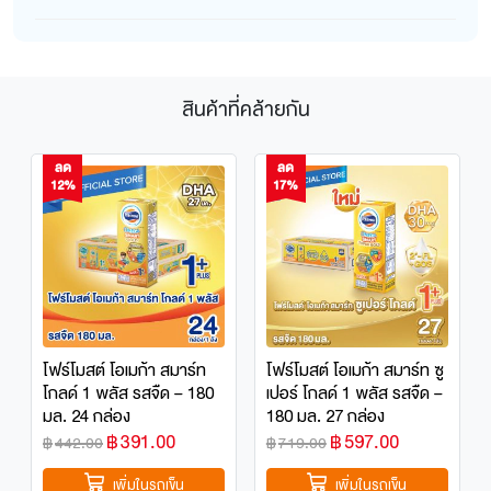
ประสาท
บนเว็บไซต์ Foremost Home Delivery และตัวแทนค้า
เสริมสร้างภูมิคุ้มกัน: ช่วยเสริมภูมิคุ้มกันให้แข็งแรง
ปลีกหลัก เช่น 7-Eleven AllOnline, Big C, Tops, Villa
การเจริญเติบโตของร่างกาย: ช่วยเสริมสร้างกระดูก
Market และแพลตฟอร์มอีคอมเมิร์ซ
และกล้ามเนื้อให้แข็งแรง
สินค้าที่คล้ายกัน
เหมาะสำหรับเด็กที่ไม่ชอบรสหวานหรือช็อกโกแลต: รสจืด
ทำให้เด็กๆ สามารถรับประทานได้ง่ายโดยไม่ต้องกลัว
ลด
ลด
12%
17%
รสชาติหวาน
โฟร์โมสต์ โอเมก้า สมาร์ท
โฟร์โมสต์ โอเมก้า สมาร์ท ซู
โกลด์ 1 พลัส รสจืด – 180
เปอร์ โกลด์ 1 พลัส รสจืด –
มล. 24 กล่อง
180 มล. 27 กล่อง
฿
391.00
฿
597.00
฿
442.00
฿
719.00
เพิ่มในรถเข็น
เพิ่มในรถเข็น