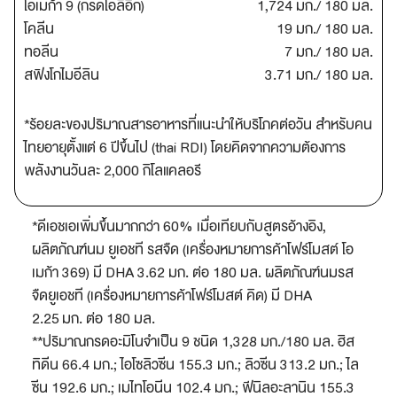
โอเมก้า 9 (กรดโอลีอิก)
1,724 มก./ 180 มล.
โคลีน
19 มก./ 180 มล.
ทอลีน
7 มก./ 180 มล.
สฟิงโกไมอีลิน
3.71 มก./ 180 มล.
*ร้อยละของปริมาณสารอาหารที่แนะนำให้บริโภคต่อวัน สำหรับคน
ไทยอายุตั้งแต่ 6 ปีขึ้นไป (thai RDI) โดยคิดจากความต้องการ
พลังงานวันละ 2,000 กิโลแคลอรี
*ดีเอชเอเพิ่มขึ้นมากกว่า 60% เมื่อเทียบกับสูตรอ้างอิง,
ผลิตภัณฑ์นม ยูเอชที รสจืด (เครื่องหมายการค้าโฟร์โมสต์ โอ
เมก้า 369) มี DHA 3.62 มก. ต่อ 180 มล. ผลิตภัณฑ์นมรส
จืดยูเอชที (เครื่องหมายการค้าโฟร์โมสต์ คิด) มี DHA
2.25 มก. ต่อ 180 มล.
**ปริมาณกรดอะมิโนจำเป็น 9 ชนิด 1,328 มก./180 มล. ฮิส
ทิดีน 66.4 มก.; ไอโซลิวซีน 155.3 มก.; ลิวซีน 313.2 มก.; ไล
ซีน 192.6 มก.; เมไทโอนีน 102.4 มก.; ฟีนิลอะลานิน 155.3