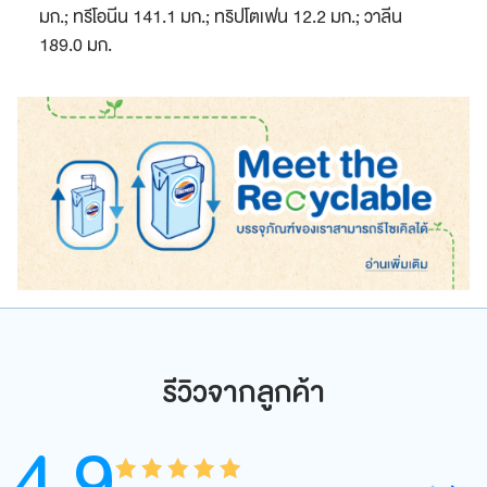
มก.; ทรีโอนีน 141.1 มก.; ทริปโตเฟน 12.2 มก.; วาลีน
189.0 มก.
รีวิวจากลูกค้า
4.9