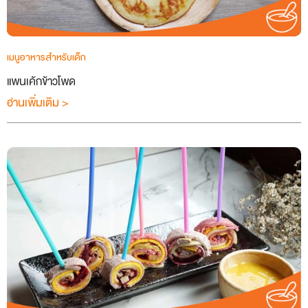
เมนูอาหารสำหรับเด็ก
แพนเค้กข้าวโพด
อ่านเพิ่มเติม >