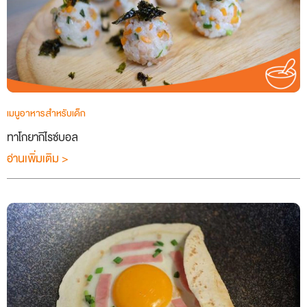
เมนูอาหารสำหรับเด็ก
ทาโกยากิไรซ์บอล
อ่านเพิ่มเติม >