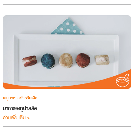
เมนูอาหารสำหรับเด็ก
มาการองทูน่าสลัด
อ่านเพิ่มเติม >