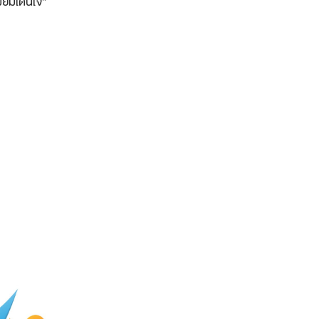
มียมโดนใจ”