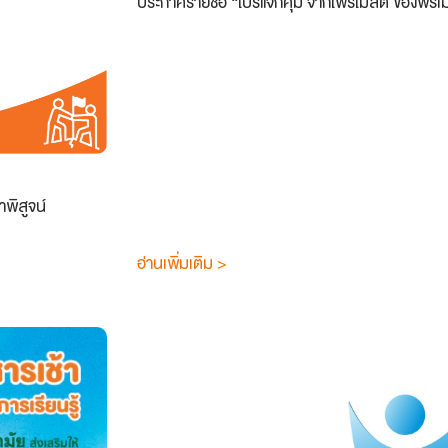
ประกาศรายชื่อ “โปรแจกคุ้ม จากโฟร์โมสต์ ของพรีเ
าพิสูจน์
อ่านเพิ่มเติม >