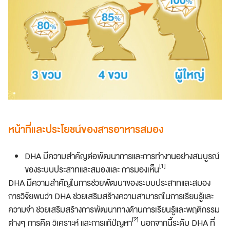
หน้าที่และประโยชน์ของสารอาหารสมอง
DHA
มีความสำคัญต่อพัฒนาการและการทำงานอย่างสมบูรณ์
[1]
ของระบบประสาทและสมองและ การมองเห็น
DHA มีความสำคัญในการช่วยพัฒนาของระบบประสาทและสมอง
การวิจัยพบว่า DHA ช่วยเสริมสร้างความสามารถในการเรียนรู้และ
ความจำ ช่วยเสริมสร้างการพัฒนาทางด้านการเรียนรู้และพฤติกรรม
[2]
ต่างๆ การคิด วิเคราะห์ และการแก้ปัญหา
นอกจากนี้ระดับ DHA ที่