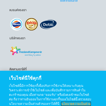
อิเล็กทรอนิกส์
แบรนด์ของเรา
บริษัทของเรา
ติดตามเราได้ที่
เว็บไซต์นี้ใช้คุกกี้
เว็ปไซต์นี้มีการใช้คุกกี้เพื่อปรับการใช้งานให้เหมาะกับคุณ
วิเคราะห์การเข้าใช้เว็บไซต์ และเพื่อบันทึกรายการสินค้าใน
ตะกร้าของคุณ เมื่อท่านกด “ยอมรับ” หรือยังคงเข้าชมเว็บไซต์
ต่อ ถือว่าท่านยินยอมในการใช้งานคุกกี้ของเว็บไซต์นี้ ตรวจสอบ
นโยบายความเป็นส่วนตัวของเราได้ที่นี่
นโยบายความเป็นส่วน