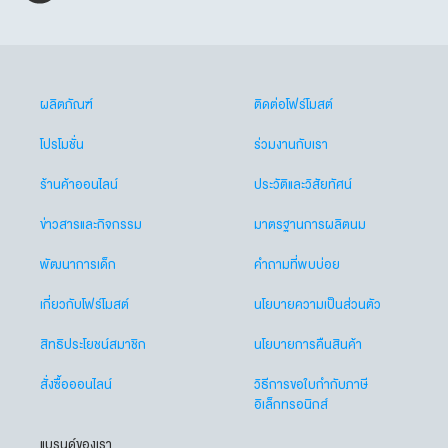
ผลิตภัณฑ์
ติดต่อโฟร์โมสต์
โปรโมชั่น
ร่วมงานกับเรา
ร้านค้าออนไลน์
ประวัติและวิสัยทัศน์
ข่าวสารและกิจกรรม
มาตรฐานการผลิตนม
พัฒนาการเด็ก
คำถามที่พบบ่อย
เกี่ยวกับโฟร์โมสต์
นโยบายความเป็นส่วนตัว
สิทธิประโยชน์สมาชิก
นโยบายการคืนสินค้า
สั่งซื้อออนไลน์
วิธีการขอใบกำกับภาษี
อิเล็กทรอนิกส์
แบรนด์ของเรา