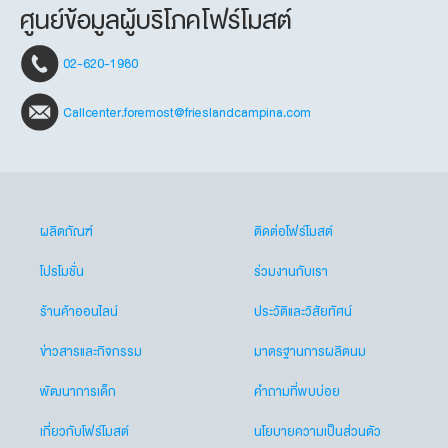
ศูนย์ข้อมูลผู้บริโภคโฟร์โมสต์
02-620-1980
Callcenter.foremost@frieslandcampina.com
ผลิตภัณฑ์
ติดต่อโฟร์โมสต์
โปรโมชั่น
ร่วมงานกับเรา
ร้านค้าออนไลน์
ประวัติและวิสัยทัศน์
ข่าวสารและกิจกรรม
มาตรฐานการผลิตนม
พัฒนาการเด็ก
คำถามที่พบบ่อย
เกี่ยวกับโฟร์โมสต์
นโยบายความเป็นส่วนตัว