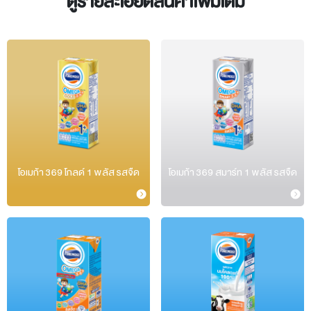
ดูรายละเอียดสินค้าเพิ่มเติม
โอเมก้า 369 โกลด์ 1 พลัส รสจืด
โอเมก้า 369 สมาร์ท 1 พลัส รสจืด