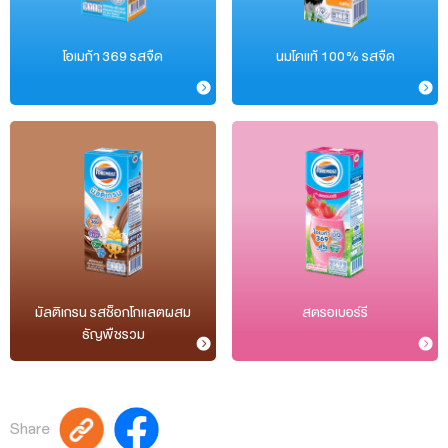
โอเมก้า 369 รสจืด
นมโคแท้ 100% รสจืด
มัลติเกรน รสช็อกโกแลตผสม
สตรอเบอร์รี
ธัญพืชรวม
Share