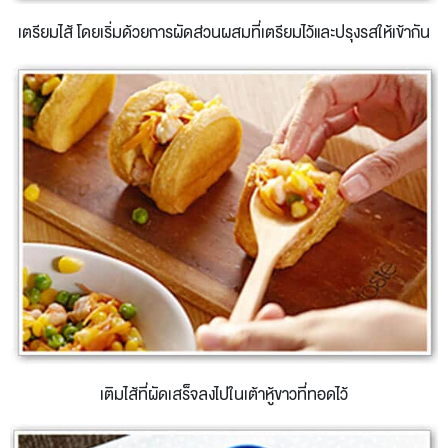
เตรียมไส้ โดยเริ่มด้วยการผัดส่วนผสมที่เตรียมไว้และปรุงรสให้เข้ากัน
เติมไส้ที่ผัดเสร็จลงไปในเต้าหู้ขาวที่ทอดไว้