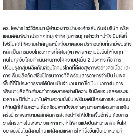
ดร. โอฬาร โชว์วิวัฒนา ผู้อำนวยการฝ่ายองค์กรสัมพันธ์ บริษัท ฟรีส
แลนด์คัมพิน่า (ประเทศไทย) จำกัด (มหาชน)
กล่าวว่า “น้ำใจเป็นสิ่งที่
โฟร์โมสต์ให้ความสำคัญและยึดถือมาตลอด ประกอบกับที่เรามีพันธกิจ
หลักเป็นการมอบโภชนาการที่ดีต่อสุขภาพและความยั่งยืนให้กับทุก
คนในทุกวัย โดยดำเนินงานภายใต้ความมุ่งมั่น 2 ประการ คือ การ
ปรับปรุงกลุ่มผลิตภัณฑ์อุปโภคบริโภคที่ดีต่อสุขภาพอย่างต่อเนื่อง และ
การเพิ่มผลิตภัณฑ์ซึ่งมีโภชนาการที่ดีพร้อมสารอาหารจำเป็น ในเขต
พื้นที่ที่มีประชากรรายได้น้อยเป็นจำนวนมาก ซึ่งเป็นแนวทางในการ
พัฒนาผลิตภัณฑ์และทำการตลาดอย่างมีความรับผิดชอบตลอดระยะ
เวลา 65 ปีที่ผ่านมา ในด้านความยั่งยืนโฟร์โมสต์มีโครงการส่งมอบนม
ให้กับผู้ที่ได้รับความเดือดร้อนจากปัจจัยต่างๆ มาหลายโครงการ แต่ใน
ครั้งนี้ เราพยายามผลักดันการส่งต่อน้ำใจให้ไปไกลขึ้นอีกขั้น ด้วยการ
วางโครงการในระยะยาวและหาทางทำให้การแบ่งปันสามารถเกิดขึ้นได้
อย่างยั่งยืนในสังคมไทย แต่สังคมแห่งการให้ที่ยั่งยืนเป็นเป้าหมายที่