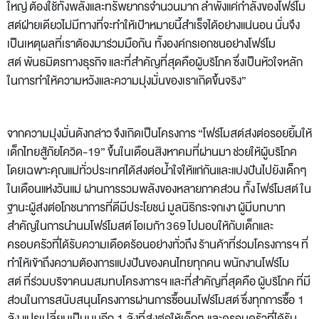
ใหญ่ ต้องใช้ทั้งพลังและทรัพยากรจำนวนมาก ลำพังแค่กำลังของโฟร์โม
สต์ฝ่ายเดียวไม่มีทางที่จะทำให้เป้าหมายนี้สำเร็จได้อย่างแน่นอน นั่นจึง
เป็นเหตุผลที่เราต้องมาร่วมมือกัน ทั้งองค์กรเอกชนอย่างโฟร์โม
สต์ พันธมิตรทางธุรกิจ และที่สำคัญที่สุดคือผู้บริโภค ซึ่งเป็นหัวใจหลัก
ในการทำให้ความหวังและความมุ่งมั่นของเราเกิดขึ้นจริง”
จากความมุ่งมั่นดังกล่าว จึงเกิดเป็นโครงการ
“โฟร์โมสต์ส่งต่อรอยยิ้มให้
เด็กไทยสู้ภัยโควิด-19”
ขึ้นในเดือนสิงหาคมที่ผ่านมา ช่วยให้ผู้บริโภค
โดยเฉพาะคุณแม่ทั่วประเทศได้ส่งต่อน้ำใจให้แก่กันและแบ่งปันไปยังเด็กๆ
ในเดือนแห่งวันแม่ ผ่านการรวมพลังของหลายภาคส่วน ทั้ง
โฟร์โมสต์
ใน
ฐานะผู้ส่งต่อโภชนาการที่ดีมีประโยชน์
มูลนิธิกระจกเงา
ผู้มีบทบาท
สำคัญในการนำนมโฟร์โมสต์ โอเมก้า 369 ไปมอบให้กับเด็กและ
ครอบครัวที่ได้รับความเดือดร้อนอย่างทั่วถึง
ร้านค้าที่ร่วมโครงการฯ
ที่
ทำให้เข้าถึงความต้องการแบ่งปันของคนไทยทุกคน
พนักงานโฟร์โม
สต์
ที่ร่วมบริจาคนมสมทบโครงการฯ และที่สำคัญที่สุดคือ
ผู้บริโภค
ที่มี
ส่วนในการสนับสนุนโครงการผ่านการซื้อนมโฟร์โมสต์ ซึ่งทุกการซื้อ 1