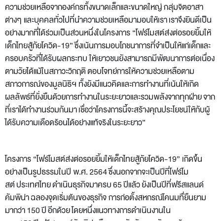
ความช่วยเหลือจากองค์กรทั้งขนาดเล็กและขนาดใหญ่ กลุ่มจิตอาสา
ต่างๆ และบุคคลทั่วไปที่นำความช่วยเหลือมามอบให้เรา เราจึงยินดีเป็น
อย่างมากที่ได้ร่วมเป็นส่วนหนึ่งในโครงการ “โฟร์โมสต์ส่งต่อรอยยิ้มให้
เด็กไทยสู้ภัยโควิด-19” ซึ่งเน้นการมอบโภชนาการที่จำเป็นให้แก่เด็กและ
ครอบครัวที่ได้รับผลกระทบ ให้เยาวชนยังสามารถมีพัฒนาการต่อเนื่อง
ตามวัยได้แม้ในสภาวะวิกฤติ ตอบโจทย์การให้ความช่วยเหลือตาม
สภาวการณ์ของมูลนิธิฯ ทั้งยังมีแนวคิดและการทำงานที่เน้นให้เกิด
ผลลัพธ์ที่ยั่งยืนด้วยการทำงานในระยะยาวและรวมพลังจากทุกฝ่าย จาก
ที่เราได้ทำงานร่วมกันมา เชื่อว่าโครงการนี้จะสร้างคุณประโยชน์ให้กับผู้
ได้รับความเดือดร้อนได้อย่างแท้จริงในระยะยาว”
โครงการ
“โฟร์โมสต์ส่งต่อรอยยิ้มให้เด็กไทยสู้ภัยโควิด-19”
เกิดขึ้น
อย่างเป็นรูปธรรมในปี พ.ศ. 2564 ซึ่งนอกจากจะเป็นปีที่โฟร์โม
สต์ ประเทศไทย ดำเนินธุรกิจมาครบ 65 ปีแล้ว ยังเป็นปีที่ฟรีสแลนด์
คัมพิน่า ฉลองจุดเริ่มต้นของธุรกิจ การก่อตั้งสหกรณ์โคนมทื่ยืนยาม
มากว่า 150 ปี อีกด้วย โดยหนึ่งแนวทางการดำเนินงานใน