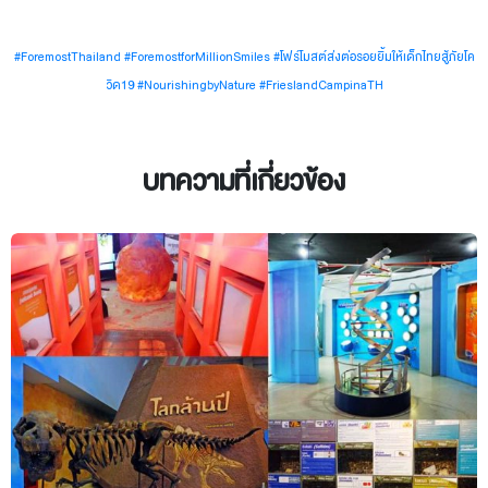
#ForemostThailand #ForemostforMillionSmiles #โฟร์โมสต์ส่งต่อรอยยิ้มให้เด็กไทยสู้ภัยโค
วิด19 #NourishingbyNature #FrieslandCampinaTH
บทความที่เกี่ยวข้อง