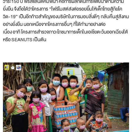
วาระ150 ปี ฟรีสแลนด์คัมพิน่า คือการผลักดันการพัฒนาด้านความ
ยั่งยืน จึงถือได้ว่าโครงการ
“โฟร์โมสต์ส่งต่อรอยยิ้มให้เด็กไทยสู้ภัยโค
วิด-19”
เป็นอีกก้าวสำคัญของบริษัทในการมอบสิ่งดีๆ กลับคืนสู่สังคม
อย่างยั่งยืน นอกเหนือจากโครงการอื่นๆ ที่ได้ทำมาอย่างต่อ
เนื่อง อาทิ โครงการสำรวจภาวะโภชนาการเด็กในเอเชียตะวันออกเฉียงใต้
หรือ SEANUTS เป็นต้น