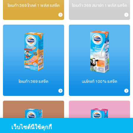
โอเมก้า 369 โกลด์ 1 พลัส รสจืด
โอเมก้า 369 สมาร์ท 1 พลัส รสจืด
โอเมก้า 369 รสจืด
นมโคแท้ 100% รสจืด
เว็บไซต์นี้ใช้คุกกี้