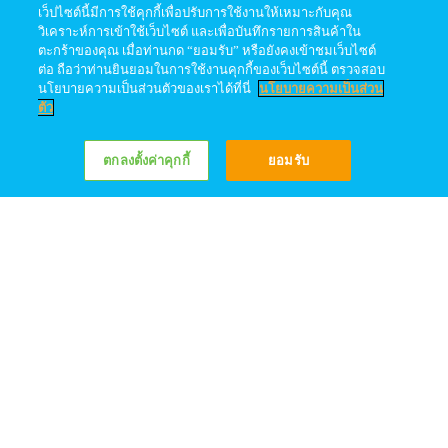
เว็ปไซต์นี้มีการใช้คุกกี้เพื่อปรับการใช้งานให้เหมาะกับคุณ
วิเคราะห์การเข้าใช้เว็บไซต์ และเพื่อบันทึกรายการสินค้าใน
ตะกร้าของคุณ เมื่อท่านกด “ยอมรับ” หรือยังคงเข้าชมเว็บไซต์
ต่อ ถือว่าท่านยินยอมในการใช้งานคุกกี้ของเว็บไซต์นี้ ตรวจสอบ
มัลติเกรน รสช็อกโกแลตผสม
สตรอเบอร์รี
นโยบายความเป็นส่วนตัวของเราได้ที่นี่
นโยบายความเป็นส่วน
ธัญพืชรวม
ตัว
ตกลงตั้งค่าคุกกี้
ยอมรับ
Share
ศูนย์ข้อมูลผู้บริโภคโฟร์โมสต์
02-620-1980
Callcenter.foremost@frieslandcampina.com