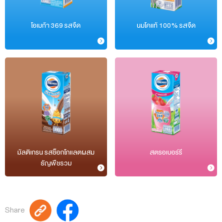
โอเมก้า 369 รสจืด
นมโคแท้ 100% รสจืด
มัลติเกรน รสช็อกโกแลตผสม
สตรอเบอร์รี
ธัญพืชรวม
Share