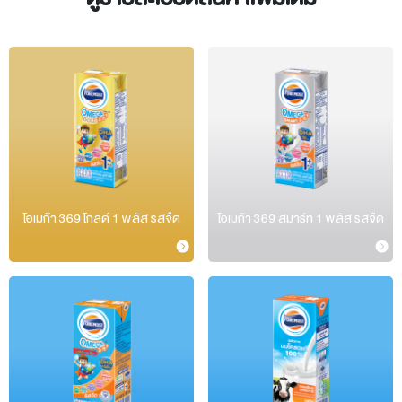
โอเมก้า 369 โกลด์ 1 พลัส รสจืด
โอเมก้า 369 สมาร์ท 1 พลัส รสจืด