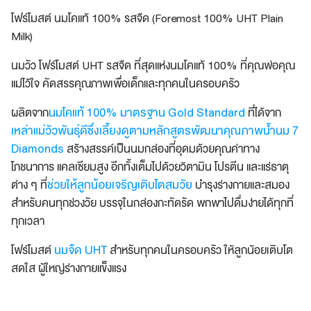
โฟร์โมสต์ นมโคแท้ 100% รสจืด (Foremost 100% UHT Plain
Milk)
นมวัว โฟร์โมสต์ UHT รสจืด ที่สุดแห่งนมโคแท้ 100% ที่คุณพ่อคุณ
แม่ไว้ใจ คัดสรรคุณภาพเพื่อเด็กและทุกคนในครอบครัว
นมโคแท้ 100% มาตรฐาน Gold Standard
ผลิตจาก
ที่ได้จาก
เหล่าแม่วัวพันธุ์ดีซึ่งเลี้ยงดูตามหลักสูตรพัฒนาคุณภาพน้ำนม 7
Diamonds
สร้างสรรค์เป็นนมกล่องที่อุดมด้วยคุณค่าทาง
โภชนาการ แคลเซียมสูง อีกทั้งเต็มไปด้วยวิตามิน โปรตีน และแร่ธาตุ
ช่วยให้ลูกน้อยเจริญเติบโตสมวัย
ต่าง ๆ ที่
บำรุงร่างกายและสมอง
สำหรับคนทุกช่วงวัย บรรจุในกล่องกะทัดรัด พกพาไปดื่มง่ายได้ทุกที่
ทุกเวลา
นมจืด UHT
โฟร์โมสต์
สำหรับทุกคนในครอบครัว ให้ลูกน้อยเติบโต
สดใส ผู้ใหญ่ร่างกายแข็งแรง