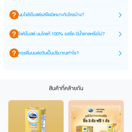
นมโฟร์โมสต์ นมโคแท้ 100% รสจืด ให้สารอาหาร
นมโฟร์โมสต์รสจืดมีเหมาะกับใครบ้าง?
ธรรมชาติจากน้ำนมครบถ้วน ทั้งโปรตีน แคลเซียม
วิตามิน และแร่ธาตุหลัก โดยต่อ 1 กล่อง 225 มล. มีสาร
ดื่มได้ทุกวัยตั้งแต่ 1 ปีขึ้นไป เหมาะสำหรับทุกคนใน
อาหารธรรมชาติสูง ทั้งแคลเซียมสูง, วิตามินบี12, วิตามิ
โฟร์โมสต์ นมโคแท้ 100% รสจืด มีน้ำตาลหรือไม่?
ครอบครัว
นบี2, ฟอสฟอรัสและไอโอดีน
มีน้ำตาลตามธรรมชาติจากนม (แลคโตส) ประมาณ 10
ควรดื่มนมต่อวันเป็นปริมาณเท่าไร?
กรัมต่อกล่อง 225 มล.
ตามฉลากโภชนาการ และไม่เติมน้ำตาลทราย
กรมอนามัย แนะนำ ดื่มนมจืด 2 แก้ว ทุกวัน เพื่อสุขภาพดี
ทุกวัย ซึ่งการดื่มนมตั้งแต่เด็ก จะช่วยสะสมมวลกระดูก
ทำให้เด็กเติบโต สูงดี แข็งแรง สมวัย ลดความความเสี่ยง
สินค้าที่คล้ายกัน
ภาวะกระดูกพรุนในวัยสูงอายุ
เอกสารอ้างอิง
กรมอนามัย กระทรวงสาธารณสุข 2025