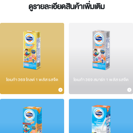
ดูรายละเอียดสินค้าเพิ่มเติม
โอเมก้า 369 โกลด์ 1 พลัส รสจืด
โอเมก้า 369 สมาร์ท 1 พลัส รสจืด