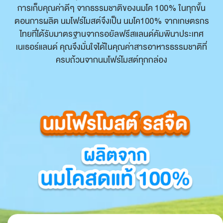
การเก็บคุณค่าดีๆ จากธรรมชาติของนมโค 100% ในทุกขั้น
ตอนการผลิต นมโฟร์โมสต์จึงเป็น นมโค100% จากเกษตรกร
ไทยที่ได้รับมาตรฐานจากรอยัลฟรีสแลนด์คัมพินาประเทศ
เนเธอร์แลนด์ คุณจึงมั่นใจได้ในคุณค่าสารอาหารธรรมชาติที่
ครบถ้วน
จากนม
โฟร์โมสต์ทุกกล่อง​