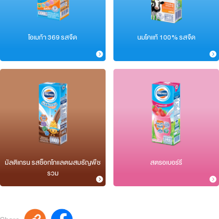
โอเมก้า 369 รสจืด
นมโคแท้ 100% รสจืด
มัลติเกรน รสช็อกโกแลตผสมธัญพืช
สตรอเบอร์รี
รวม