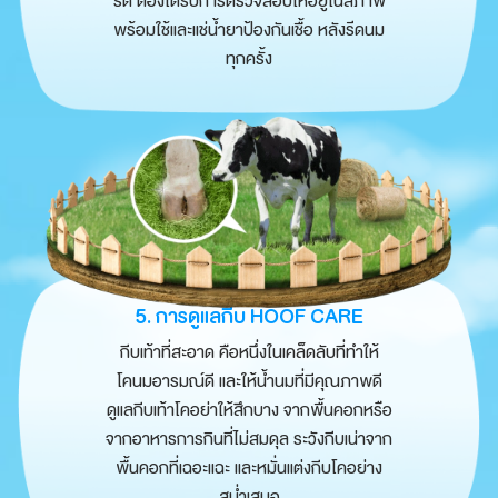
รีด ต้องได้รับการตรวจสอบให้อยู่ในสภาพ
พร้อมใช้และแช่น้ำยาป้องกันเชื้อ หลังรีดนม
ทุกครั้ง
5. การดูแลกีบ HOOF CARE
กีบเท้าที่สะอาด คือหนึ่งในเคล็ดลับที่ทำให้
โคนมอารมณ์ดี และให้น้ำนมที่มีคุณภาพดี
ดูแลกีบเท้าโคอย่าให้สึกบาง จากพื้นคอกหรือ
จากอาหารการกินที่ไม่สมดุล ระวังกีบเน่าจาก
พื้นคอกที่เฉอะแฉะ และหมั่นแต่งกีบโคอย่าง
สม่ำเสมอ