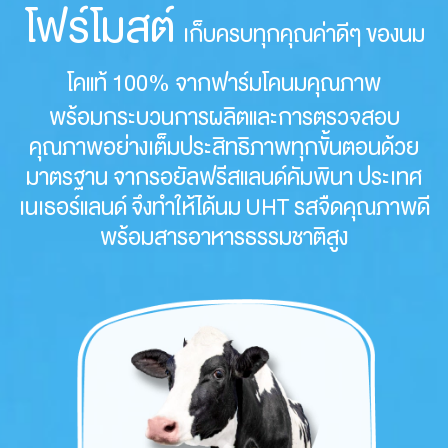
โฟร์โมสต์
เก็บครบทุกคุณค่าดีๆ ของนม
โคแท้ 100% จากฟาร์มโคนมคุณภาพ
พร้อมกระบวนการผลิตและการตรวจสอบ
คุณภาพอย่างเต็มประสิทธิภาพทุกขั้นตอนด้วย
มาตรฐาน จากรอยัลฟรีสแลนด์คัมพินา ประเทศ
เนเธอร์แลนด์ จึงทำให้ได้นม UHT รสจืด
คุณภาพดี
พร้อมสารอาหารธรรมชาติสูง