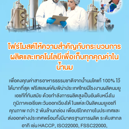
โฟร์โมสต์ให้ความสำคัญกับกระบวนการ
โฟร์โมสต์ให้ความสำคัญกับกระบวนการ
ผลิต
ผลิต
และเทคโนโลยีเพื่อเก็บทุกคุณค่าใน
และเทคโนโลยีเพื่อเก็บทุกคุณค่าใน
น้ำนม
น้ำนม
เพื่อคงคุณค่าสารอาหารธรรมชาติจากน้ำนมโคแท้ 100% ไว้
ได้มากที่สุด ฟรีสแลนด์คัมพิน่าประเทศไทย
มีโรงงานผลิตนมยู
เอชทีที่ทันสมัย ด้วยกำลังการผลิตสูงเป็นอันดับหนึ่งใน
ภูมิภาคเอเชียตะวันออกเฉียงใต้
ในแต่ละปีผลิตนมยูเอชที
คุณภาพ กว่า 2 พันล้านกล่อง เพื่อบริโภคภายในประเทศและ
ส่งออกต่างประเทศ
พร้อมทั้งมีมาตรฐานการผลิต ระดับสากล
อาทิ เช่น HACCP, ISO22000, FSSC22000,