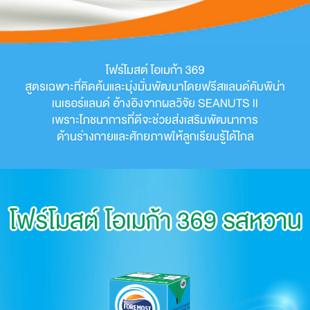
โฟร์โมสต์ โอเมก้า 369
สูตรเฉพาะที่คิดค้นและมุ่งมั่นพัฒนาโดยฟรีสแลนด์คัมพิน่า
เนเธอร์แลนด์
อ้างอิงจากผลวิจัย SEANUTS II
เพราะโภชนาการ
ที่ดีจะช่วยส่งเสริมพัฒนาการ
ด้านร่างกายและศักยภาพให้ลูกเรียนรู้ได้ไกล
โฟร์โมสต์ โอเมก้า 369
รสหวาน