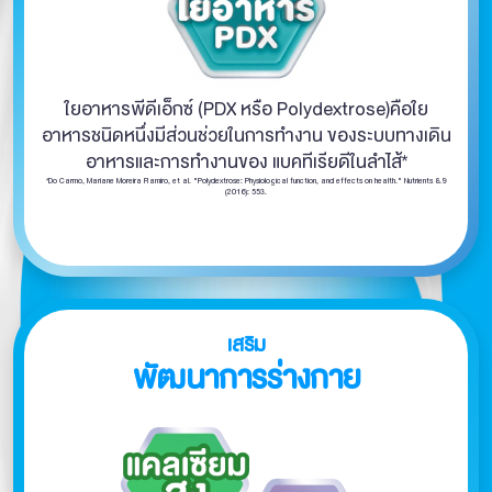
ใยอาหารพีดีเอ็กซ์ (PDX หรือ Polydextrose)คือใย
อาหารชนิดหนึ่งมีส่วนช่วยในการทำงาน ของระบบทางเดิน
อาหารและการทำงานของ
แบคทีเรียดีในลำไส้*
*Do Carmo, Mariane Moreira Ramiro, et al. "Polydextrose: Physiological function, and effects on health." Nutrients 8.9
(2016): 553.
เสริม
พัฒนาการร่างกาย