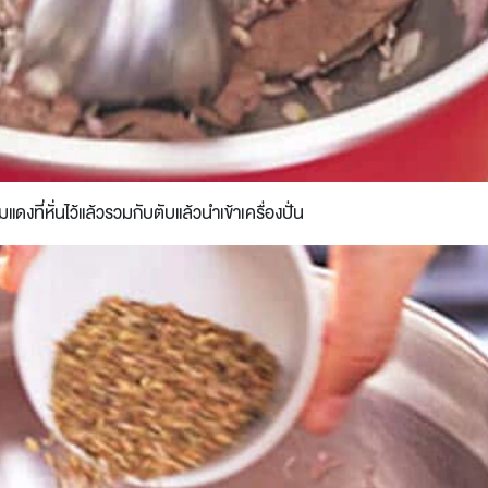
แดงที่หั่นไว้แล้วรวมกับตับแล้วนำเข้าเครื่องปั่น