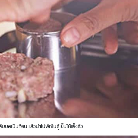
ตับบดเป็นก้อน แล้วนำไปพักในตู้เย็นให้แข็งตัว