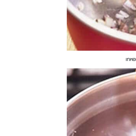
เทหอม