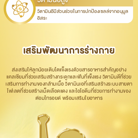
วิตามินอีมีส่วนช่วยในการปกป้องเซลล์จากอนุมูล
อิสระ
เสริมพัฒนาการร่างกาย
เสริมพัฒนาการร่างกาย
ส่งเสริมให้ลูกน้อยเติบโตแข็งแรงด้วยสารอาหารสำคัญอย่าง ​
แคลเซียมที่ช่วยเสริมสร้างกระดูกและฟันที่แข็งแรง
วิตามิน
ดีที่ช่วย
เสริมการทำงานของกล้ามเนื้อ ​
วิตามิน
เอที่เสริมสร้างระบบสายตา
โฟเลตที่ช่วยสร้างเม็ดเลือดแดง ​และ
ไอโอดีน
ที่ช่วยการทำงานของ
ต่อมไทรอยด์ ​
พร้อมเสริมใยอาหาร