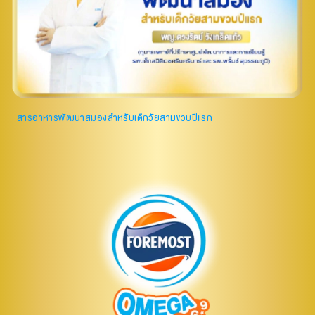
สารอาหารพัฒนาสมองสำหรับเด็กวัยสามขวบปีแรก