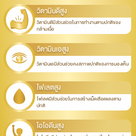
วิตามินดีสูง
วิตามินดีมีส่วนช่วยในการทำงานตามปกติของ
กล้ามเนื้อ
วิตามินเอสูง
วิตามินเอมีส่วนช่วยคงสภาพปกติของการมองเห็น
โฟเลตสูง
โฟเลตมีส่วนช่วยในการสร้างเม็ดเลือดแดงตาม
ปกติ
ไอโอดีนสูง