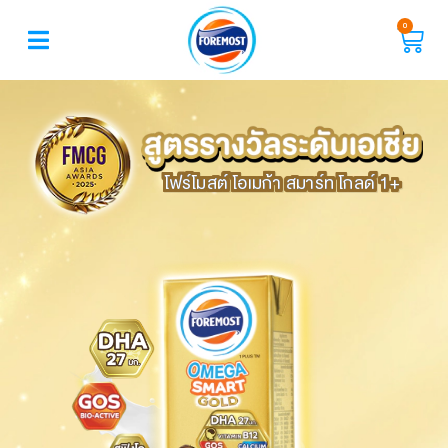
0
โฟร์โมสต์ โอเมก้า สมาร์ท โกลด์ 1+
โฟร์โมสต์ โอเมก้า สมาร์ท โกลด์ 1+