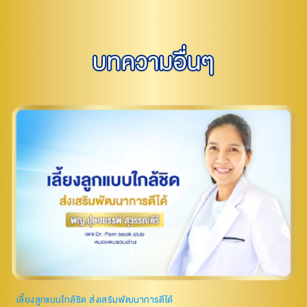
บทความอื่นๆ
บทความอื่นๆ
เลี้ยงลูกแบบใกล้ชิด ส่งเสริมพัฒนาการดีได้