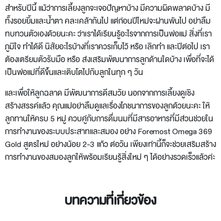
สำหรับปีนี้ แม้ว่าการเลี้ยงลูกจะเจอปัญหาบ้าง มีความผิดพลาดบ้าง มี
ทั้งรอยยิ้มและน้ำตา คละเคล้ากันไป แต่ก่อนปีใหม่จะผ่านพ้นไป อย่าลืม
ทบทวนตัวเองด้วยนะคะ ว่าเราได้เรียนรู้อะไรจากการเป็นพ่อแม่ สิ่งที่เรา
ภูมิใจ ทำได้ดี นิสัยอะไรบ้างที่เราควรเก็บไว้ หรือ เลิกทำ และปีต่อไป เรา
ต้องเตรียมตัวรับมือ หรือ ส่งเสริมพัฒนาการลูกด้านใดบ้าง เพื่อที่จะได้
เป็นพ่อแม่ที่ดีขึ้นและเติบโตไปกับลูกในทุก ๆ วัน
และเพื่อให้ลูกฉลาด มีพัฒนาการดีสมวัย นอกจากการเลี้ยงดูเชิง
สร้างสรรค์แล้ว คุณแม่อย่าลืมดูแลเรื่องโภชนาการของลูกด้วยนะคะ ให้
ลูกทานให้ครบ 5 หมู่ ควบคู่กับการดื่มนมที่มีสารอาหารที่มีส่วนช่วยใน
การทำงานของระบบประสาทและสมอง อย่าง Foremost Omega 369
Gold สูตรใหม่ อย่างน้อย 2-3 แก้ว ต่อวัน เพียงเท่านี้ก็จะช่วยเสริมสร้าง
การทำงานของสมองลูกให้พร้อมเรียนรู้สิ่งใหม่ ๆ ได้อย่างรวดเร็วแล้วค่ะ
บทความที่เกี่ยวข้อง