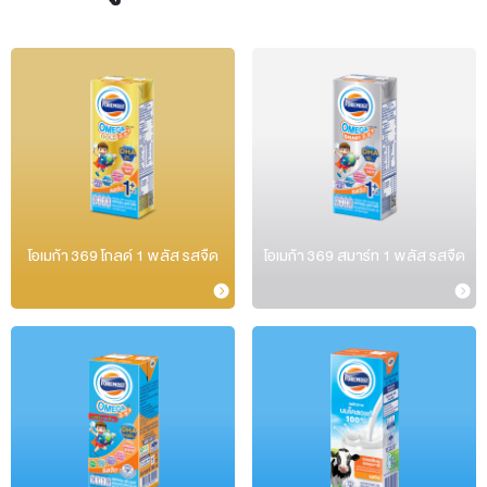
โอเมก้า 369 โกลด์ 1 พลัส รสจืด
โอเมก้า 369 สมาร์ท 1 พลัส รสจืด