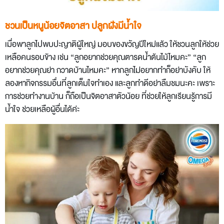
ชวนเป็นหนูน้อยจิตอาสา ปลูกฝังมีน้ำใจ
เมื่อพาลูกไปพบปะญาติผู้ใหญ่ มอบของขวัญปีใหม่แล้ว ให้ชวนลูกให้ช่วย
เหลือคนรอบข้าง เช่น “ลูกอยากช่วยคุณตารดน้ำต้นไม้ไหมคะ” “ลูก
อยากช่วยคุณย่า กวาดบ้านไหมคะ” หากลูกไม่อยากทำก็อย่าบังคับ ให้
ลองหากิจกรรมอื่นที่ลูกเต็มใจทำเอง และลูกทำดีอย่าลืมชมนะคะ เพราะ
การช่วยทำงานบ้าน ก็ถือเป็นจิตอาสาตัวน้อย ที่ช่วยให้ลูกเรียนรู้การมี
น้ำใจ ช่วยเหลือผู้อื่นได้ค่ะ