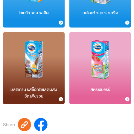
โอเมก้า 369 รสจืด
นมโคแท้ 100% รสจืด
มัลติเกรน รสช็อกโกแลตผสม
สตรอเบอร์รี
ธัญพืชรวม
Share