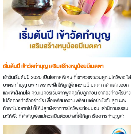
เริ่มต้นปี เข้าวัดทำบุญ เสริมสร้างหนูน้อยมีเมตตา
เช้าวันเริ่มต้นปี 2020 เป็นโอกาสพิเศษ ที่เราควรจะชวนลูกไปไหว้พระ ใส่
บาตร ทำบุญ นะคะ เพราะจะฝึกให้ลูกรู้จักความมีเมตตา กล้าแสดงออก
และเข้าสังคมได้ คุณแม่ควรเริ่มจากพูดคุยกับลูกก่อน ว่าต้องทำอะไรบ้าง
ไปวัดควรทำตัวอย่างไร เพื่อเตรียมความพร้อม แต่อย่าบังคับลูกนะคะ
ถ้าเขาไม่อยากไป ก็ให้ปลูกฝังจากการไหว้พระก่อนนอน เล่านิทานธรรม
มะให้ฟัง ที่สำคัญพ่อแม่ควรเป็นตัวอย่างที่ดีให้ลูก เรื่องการทำบุญค่ะ