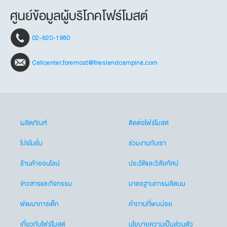
ศูนย์ข้อมูลผู้บริโภคโฟร์โมสต์
02-620-1980
Callcenter.foremost@frieslandcampina.com
ผลิตภัณฑ์
ติดต่อโฟร์โมสต์
โปรโมชั่น
ร่วมงานกับเรา
ร้านค้าออนไลน์
ประวัติและวิสัยทัศน์
ข่าวสารและกิจกรรม
มาตรฐานการผลิตนม
พัฒนาการเด็ก
คำถามที่พบบ่อย
เกี่ยวกับโฟร์โมสต์
นโยบายความเป็นส่วนตัว