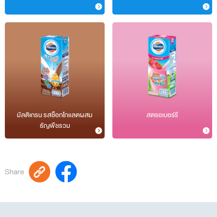
มัลติเกรน รสช็อกโกแลตผสม
สตรอเบอร์รี
ธัญพืชรวม
Share