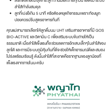
สังเกตลักษณะอุจจาระลูก ถ้านิ่มและถ่ายทุกวัน แสดงว่าระบบ
ลำไส้กำลังสมดุล
ลูกที่เบ่งอึเกิน 5 นาที หรือต้องหยุดกิจกรรมเพราะท้องผูก
บ่อยควรปรับสูตรอาหารทันที
คุณแม่สามารถเลือกให้ลูกดื่มนม UHT เสริมสารอาหารที่มี GOS
BIO-ACTIVE และวิตามิน C เพื่อเสริมระบบขับถ่ายให้เป็น
ธรรมชาติ เมื่อลำไส้แข็งแรงก็จะช่วยลดการอักเสบเล็กๆในลำไส้ของ
ลูกได้ และการมีระบบภูมิคุ้มกันที่ดีจะช่วยให้เด็กอารมณ์ดีและสมอง
โปร่งพร้อมเรียนรู้ ดังนั้นลำไส้ที่สะอาดคือรากฐานของลูกน้อยที่
แข็งแรงจากภายในนะครับ