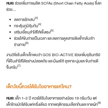
หมอ:
ช่วยเพิ่มการผลิต SCFAs (Short Chain Fatty Acids) ซึ่งจะ
ช่วย…
[3]
ลดการอักเสบ
[4]
กระตุ้นภูมิคุ้มกัน
[5]
เสริมเยื่อบุลำไส้ให้แข็งแรง
ช่วยให้ขับถ่ายเป็นเวลา และลดการดูดสารพิษซ้ำกลับเข้า
[6]
ร่างกาย
งานวิจัยในเด็กเล็กพบว่า GOS BIO-ACTIVE ช่วยเพิ่มจุลินทรีย์
ที่ดีในลำไส้ได้อย่างปลอดภัย และมีผลให้ อุจจาระนุ่มและขับถ่ายดี
[7]
ขึ้นครับ
เด็กวัยนี้ควรได้รับใยอาหารแค่ไหน?
หมอ:
เด็ก 1–3 ปี ควรได้รับใยอาหารอย่างน้อย 19 กรัม/วัน แต่
[8]
เด็กไทยมักได้รับแค่ครึ่งเดียว จากพฤติกรรมเลือกกินและขาดผัก