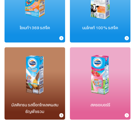
โอเมก้า 369 รสจืด
นมโคแท้ 100% รสจืด
มัลติเกรน รสช็อกโกแลตผสม
สตรอเบอร์รี
ธัญพืชรวม