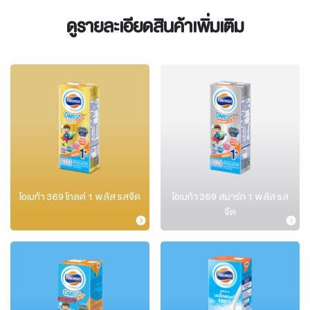
ดูรายละเอียดสินค้าเพิ่มเติม
โอเมก้า 369 โกลด์ 1 พลัส รสจืด
โอเมก้า 369 สมาร์ท 1 พลัส รส
จืด