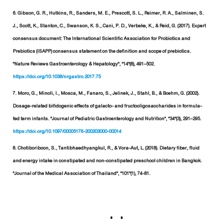
6. Gibson, G. R., Hutkins, R., Sanders, M. E., Prescott, S. L., Reimer, R. A., Salminen, S.
J., Scott, K., Stanton, C., Swanson, K. S., Cani, P. D., Verbeke, K., & Reid, G. (2017). Expert
consensus document: The International Scientific Association for Probiotics and
Prebiotics (ISAPP) consensus statement on the definition and scope of prebiotics.
*Nature Reviews Gastroenterology & Hepatology*, *14*(8), 491–502.
https://doi.org/10.1038/nrgastro.2017.75
7. Moro, G., Minoli, I., Mosca, M., Fanaro, S., Jelinek, J., Stahl, B., & Boehm, G. (2002).
Dosage-related bifidogenic effects of galacto- and fructooligosaccharides in formula-
fed term infants. *Journal of Pediatric Gastroenterology and Nutrition*, *34*(3), 291–295.
https://doi.org/10.1097/00005176-200203000-00014
8. Chotiboriboon, S., Tantibhaedhyangkul, R., & Vora-Aut, L. (2018). Dietary fiber, fluid
and energy intake in constipated and non-constipated preschool children in Bangkok.
*Journal of the Medical Association of Thailand*, *101*(1), 74-81.