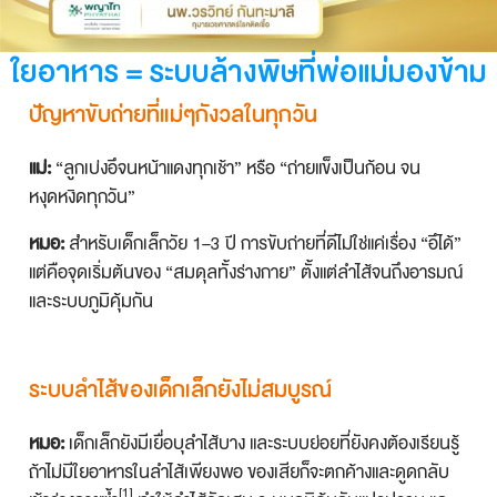
ใยอาหาร = ระบบล้างพิษที่พ่อแม่มองข้าม
ปัญหาขับถ่ายที่แม่ๆกังวลในทุกวัน
แม่:
“ลูกเบ่งอึจนหน้าแดงทุกเช้า” หรือ “ถ่ายแข็งเป็นก้อน จน
หงุดหงิดทุกวัน”
หมอ:
สำหรับเด็กเล็กวัย 1–3 ปี การขับถ่ายที่ดีไม่ใช่แค่เรื่อง “อึได้”
แต่คือจุดเริ่มต้นของ “สมดุลทั้งร่างกาย” ตั้งแต่ลำไส้จนถึงอารมณ์
และระบบภูมิคุ้มกัน
ระบบลำไส้ของเด็กเล็กยังไม่สมบูรณ์
หมอ:
เด็กเล็กยังมีเยื่อบุลำไส้บาง และระบบย่อยที่ยังคงต้องเรียนรู้
ถ้าไม่มีใยอาหารในลำไส้เพียงพอ ของเสียก็จะตกค้างและดูดกลับ
[1]