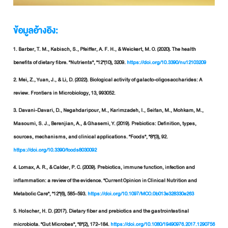
ข้อมูลอ้างอิง:
1. Barber, T. M., Kabisch, S., Pfeiffer, A. F. H., & Weickert, M. O. (2020). The health
benefits of dietary fibre. *Nutrients*, *12*(10), 3209.
https://doi.org/10.3390/nu12103209
2. Mei, Z., Yuan, J., & Li, D. (2022). Biological activity of galacto-oligosaccharides: A
review. Frontiers in Microbiology, 13, 993052.
3. Davani-Davari, D., Negahdaripour, M., Karimzadeh, I., Seifan, M., Mohkam, M.,
Masoumi, S. J., Berenjian, A., & Ghasemi, Y. (2019). Prebiotics: Definition, types,
sources, mechanisms, and clinical applications. *Foods*, *8*(3), 92.
https://doi.org/10.3390/foods8030092
4. Lomax, A. R., & Calder, P. C. (2009). Prebiotics, immune function, infection and
inflammation: a review of the evidence. *Current Opinion in Clinical Nutrition and
Metabolic Care*, *12*(6), 585–593.
https://doi.org/10.1097/MCO.0b013e328330e263
5. Holscher, H. D. (2017). Dietary fiber and prebiotics and the gastrointestinal
microbiota. *Gut Microbes*, *8*(2), 172–184.
https://doi.org/10.1080/19490976.2017.1290756