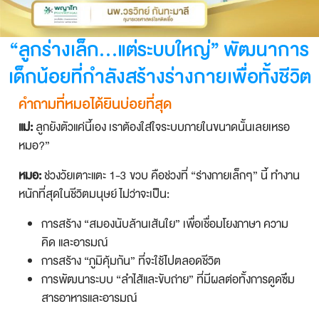
“ลูกร่างเล็ก...แต่ระบบใหญ่” พัฒนาการ
เด็กน้อยที่กำลัง
สร้างร่างกาย
เพื่อทั้งชีวิต
คำถามที่หมอได้ยินบ่อยที่สุด
แม่:
ลูกยังตัวแค่นี้เอง เราต้องใส่ใจระบบภายในขนาดนั้นเลยเหรอ
หมอ?”
หมอ:
ช่วงวัยเตาะแตะ 1-3 ขวบ คือช่วงที่ “ร่างกายเล็กๆ” นี้ ทำงาน
หนักที่สุดในชีวิตมนุษย์ ไม่ว่าจะเป็น:
การสร้าง “สมองนับล้านเส้นใย” เพื่อเชื่อมโยงภาษา ความ
คิด และอารมณ์
การสร้าง “ภูมิคุ้มกัน” ที่จะใช้ไปตลอดชีวิต
การพัฒนาระบบ “ลำไส้และขับถ่าย” ที่มีผลต่อทั้งการดูดซึม
สารอาหารและอารมณ์