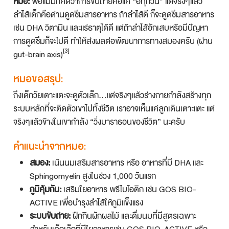
หมอ:
พ่อแม่มักคิดว่าการขับถ่ายคือแค่ “อึทุกวัน” แต่จริงๆแล้ว
ลำไส้เด็กคือด่านดูดซึมสารอาหาร ถ้าลำไส้ดี ก็จะดูดซึมสารอาหาร
เช่น DHA วิตามิน และแร่ธาตุได้ดี แต่ถ้าลำไส้อักเสบหรือมีปัญหา
การดูดซึมก็จะไม่ดี ทำให้ส่งผลต่อพัฒนาการทางสมองครับ (ผ่าน
[3]
gut-brain axis)
หมอขอสรุป:
ถึงเด็กวัยเตาะแตะจะดูตัวเล็ก…แต่จริงๆแล้วร่างกายกำลังสร้างทุก
ระบบหลักที่จะติดตัวเขาไปทั้งชีวิต เราอาจเห็นแค่ลูกเดินเตาะแตะ แต่
จริงๆแล้วข้างในเขากำลัง “วิ่งมาราธอนของชีวิต” นะครับ
คำแนะนำจากหมอ:
สมอง:
เน้นนมเสริมสารอาหาร หรือ อาหารที่มี DHA และ
Sphingomyelin สูงในช่วง 1,000 วันแรก
ภูมิคุ้มกัน:
เสริมใยอาหาร พรีไบโอติก เช่น GOS BIO-
ACTIVE เพื่อบำรุงลำไส้ให้ภูมิแข็งแรง
ระบบขับถ่าย:
ฝึกกินผักผลไม้ และดื่มนมที่มีสูตรเฉพาะ