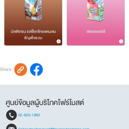
มัลติเกรน รสช็อกโกแลตผสม
สตรอเบอร์รี
ธัญพืชรวม
Share
ศูนย์ข้อมูลผู้บริโภคโฟร์โมสต์
02-620-1980