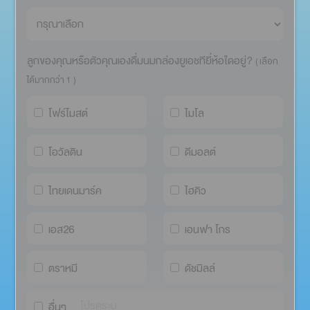
ลูกของคุณหรือตัวคุณเองดื่มนมกล่องยูเอชทียี่ห้อใดอยู่?
( เลือก
ได้มากกว่า 1 )
โฟร์โมสต์
ไมโล
โอวัลติน
ดีมอลต์
ไทยเดนมาร์ค
ไฮคิว
เอส26
เอนฟา โกร
ตราหมี
ดัชมิลล์
อื่นๆ