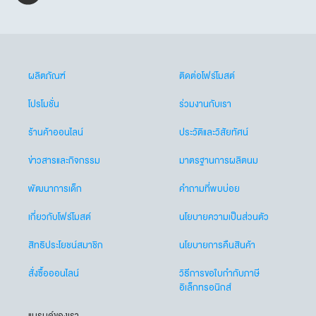
ผลิตภัณฑ์
ติดต่อโฟร์โมสต์
โปรโมชั่น
ร่วมงานกับเรา
ร้านค้าออนไลน์
ประวัติและวิสัยทัศน์
ข่าวสารและกิจกรรม
มาตรฐานการผลิตนม
พัฒนาการเด็ก
คำถามที่พบบ่อย
เกี่ยวกับโฟร์โมสต์
นโยบายความเป็นส่วนตัว
สิทธิประโยชน์สมาชิก
นโยบายการคืนสินค้า
สั่งซื้อออนไลน์
วิธีการขอใบกำกับภาษี
อิเล็กทรอนิกส์
แบรนด์ของเรา