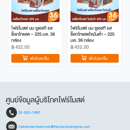
โฟร์โมสต์ นม ยูเอชที รส
โฟร์โมสต์ นม ยูเอชที รส
ช็อกโกแลต – 225 มล. 36
ช็อกโกแลตไขมันต่ำ – 225
กล่อง
มล. 36 กล่อง
฿
432.00
฿
432.00
เพิ่มในรถเข็น
เพิ่มในรถเข็น
ศูนย์ข้อมูลผู้บริโภคโฟร์โมสต์
02-620-1980
Callcenter.foremost@frieslandcampina.com