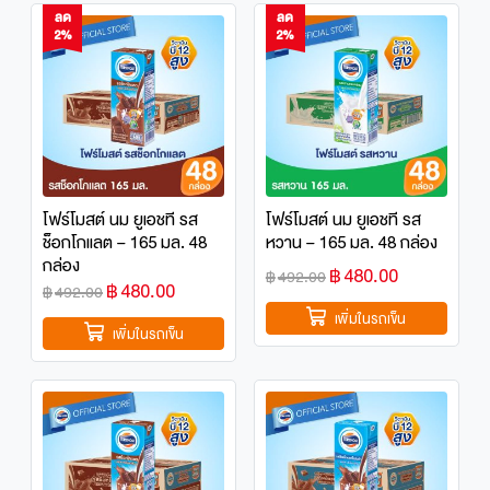
ไอโอดีน, กรดแพนโทธีนิค, ไนอะซิน, แมงกานีส, ไบโอติน
ลด
ลด
ของโฟร์โมสต์จะเป็นนมโค 100%
และ โอเมก้า 3,6,9
2%
2%
โฟร์โมสต์ นม ยูเอชที รส
โฟร์โมสต์ นม ยูเอชที รส
ช็อกโกแลต – 165 มล. 48
หวาน – 165 มล. 48 กล่อง
กล่อง
฿
480.00
฿
492.00
฿
480.00
฿
492.00
เพิ่มในรถเข็น
เพิ่มในรถเข็น