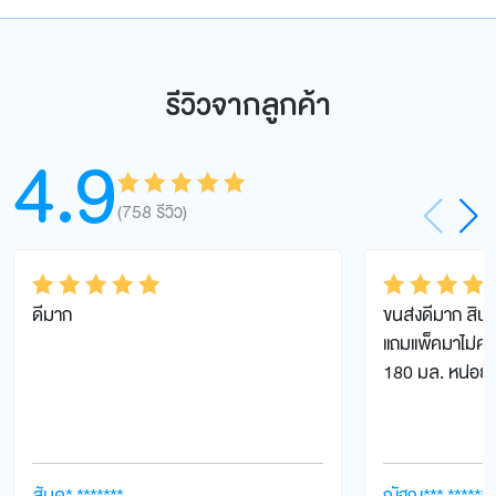
รีวิวจากลูกค้า
4.9
(758 รีวิว)
ให้คะแนน
4.8
8
ตั้งแต่ 1-5
คะแนน
ดีมาก
ขนส่งดีมาก สินค
ให้คะแนน
5
ให้คะแนน
5
แถมแพ็คมาไม่ค่อย
ตั้งแต่ 1-5 คะ
ตั้งแต่ 1-5 ค
180 มล. หน่อยค
แนน
แนน