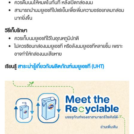
ควรดื่มนมให้หมดในทันที หลังเปิดกล่องนม
สามารถนำนมยูเอชทีไปแช่เย็นเพื่อเพิ่มความอร่อยกลมกล่อม
มากยิ่งขึ้น
วิธีเก็บรักษา
ควรเก็บนมยูเอชทีไว้ในอุณหภูมิปกติ
ไม่ควรซ้อนกล่องนมยูเอชที หรือลังนมยูเอชทีหลายชั้น เพราะ
อาจทำให้กล่องนมเสียหาย
สาระน่ารู้เกี่ยวกับผลิตภัณฑ์นมยูเอชที (UHT)
เรียนรู้