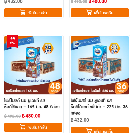
฿
432.00
฿
480.00
฿
492.00
เพิ่มในรถเข็น
เพิ่มในรถเข็น
ลด
2%
โฟร์โมสต์ นม ยูเอชที รส
โฟร์โมสต์ นม ยูเอชที รส
ช็อกโกแลต – 165 มล. 48 กล่อง
ช็อกโกแลตไขมันต่ำ – 225 มล. 36
กล่อง
฿
480.00
฿
492.00
฿
432.00
เพิ่มในรถเข็น
เพิ่มในรถเข็น