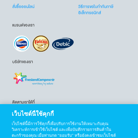
สั่งซื้อออนไลน์
วิธีการขอใบกำกับภาษี
อิเล็กทรอนิกส์
แบรนด์ของเรา
บริษัทของเรา
ติดตามเราได้ที่
เว็บไซต์นี้ใช้คุกกี้
เว็ปไซต์นี้มีการใช้คุกกี้เพื่อปรับการใช้งานให้เหมาะกับคุณ
วิเคราะห์การเข้าใช้เว็บไซต์ และเพื่อบันทึกรายการสินค้าใน
ตะกร้าของคุณ เมื่อท่านกด “ยอมรับ” หรือยังคงเข้าชมเว็บไซต์