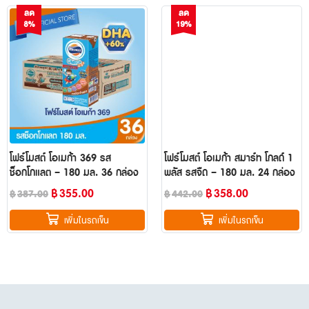
ลด
ลด
8%
19%
โฟร์โมสต์ โอเมก้า 369 รส
โฟร์โมสต์ โอเมก้า สมาร์ท โกลด์ 1
ช็อกโกแลต – 180 มล. 36 กล่อง
พลัส รสจืด – 180 มล. 24 กล่อง
฿
355.00
฿
358.00
฿
387.00
฿
442.00
เพิ่มในรถเข็น
เพิ่มในรถเข็น