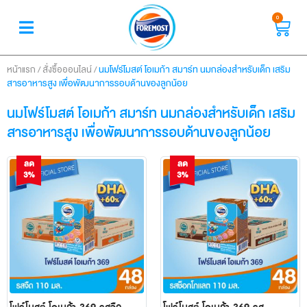
0
/
/
นมโฟร์โมสต์ โอเมก้า สมาร์ท นมกล่องสำหรับเด็ก เสริม
หน้าแรก
สั่งซื้อออนไลน์
สารอาหารสูง เพื่อพัฒนาการรอบด้านของลูกน้อย
นมโฟร์โมสต์ โอเมก้า สมาร์ท นมกล่องสำหรับเด็ก เสริม
สารอาหารสูง เพื่อพัฒนาการรอบด้านของลูกน้อย
ลด
ลด
3%
3%