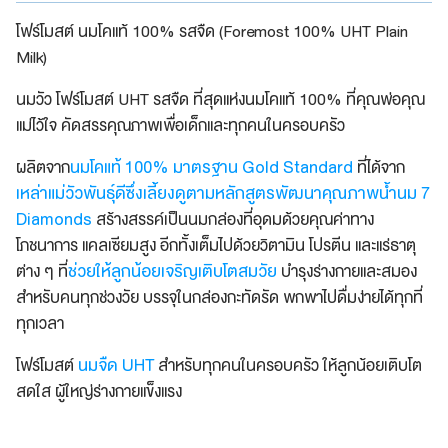
โฟร์โมสต์ นมโคแท้ 100% รสจืด (Foremost 100% UHT Plain
Milk)
นมวัว โฟร์โมสต์ UHT รสจืด ที่สุดแห่งนมโคแท้ 100% ที่คุณพ่อคุณ
แม่ไว้ใจ คัดสรรคุณภาพเพื่อเด็กและทุกคนในครอบครัว
นมโคแท้ 100% มาตรฐาน Gold Standard
ผลิตจาก
ที่ได้จาก
เหล่าแม่วัวพันธุ์ดีซึ่งเลี้ยงดูตามหลักสูตรพัฒนาคุณภาพน้ำนม 7
Diamonds
สร้างสรรค์เป็นนมกล่องที่อุดมด้วยคุณค่าทาง
โภชนาการ แคลเซียมสูง อีกทั้งเต็มไปด้วยวิตามิน โปรตีน และแร่ธาตุ
ช่วยให้ลูกน้อยเจริญเติบโตสมวัย
ต่าง ๆ ที่
บำรุงร่างกายและสมอง
สำหรับคนทุกช่วงวัย บรรจุในกล่องกะทัดรัด พกพาไปดื่มง่ายได้ทุกที่
ทุกเวลา
นมจืด UHT
โฟร์โมสต์
สำหรับทุกคนในครอบครัว ให้ลูกน้อยเติบโต
สดใส ผู้ใหญ่ร่างกายแข็งแรง