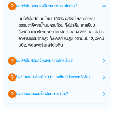
นมโฟร์โมสต์รสจืดมีสารอาหารอะไรบ้าง?
นมโฟร์โมสต์ นมโคแท้ 100% รสจืด ให้สารอาหาร
ธรรมชาติจากน้ำนมครบถ้วน ทั้งโปรตีน แคลเซียม
วิตามิน และแร่ธาตุหลัก โดยต่อ 1 กล่อง 225 มล. มีสาร
อาหารธรรมชาติสูง ทั้งแคลเซียมสูง, วิตามินบี12, วิตามิ
นบี2, ฟอสฟอรัสและไอโอดีน
นมโฟร์โมสต์รสจืดมีเหมาะกับใครบ้าง?
ดื่มได้ทุกวัยตั้งแต่ 1 ปีขึ้นไป เหมาะสำหรับทุกคนใน
โฟร์โมสต์ นมโคแท้ 100% รสจืด มีน้ำตาลหรือไม่?
ครอบครัว
มีน้ำตาลตามธรรมชาติจากนม (แลคโตส) ประมาณ 10
ควรดื่มนมต่อวันเป็นปริมาณเท่าไร?
กรัมต่อกล่อง 225 มล.
ตามฉลากโภชนาการ และไม่เติมน้ำตาลทราย
กรมอนามัย แนะนำ ดื่มนมจืด 2 แก้ว ทุกวัน เพื่อสุขภาพดี
ทุกวัย ซึ่งการดื่มนมตั้งแต่เด็ก จะช่วยสะสมมวลกระดูก