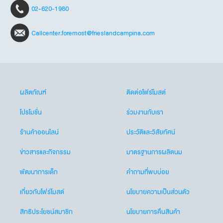
02-620-1980
Callcenter.foremost@frieslandcampina.com
ผลิตภัณฑ์
ติดต่อโฟร์โมสต์
โปรโมชั่น
ร่วมงานกับเรา
ร้านค้าออนไลน์
ประวัติและวิสัยทัศน์
ข่าวสารและกิจกรรม
มาตรฐานการผลิตนม
พัฒนาการเด็ก
คำถามที่พบบ่อย
เกี่ยวกับโฟร์โมสต์
นโยบายความเป็นส่วนตัว
สิทธิประโยชน์สมาชิก
นโยบายการคืนสินค้า