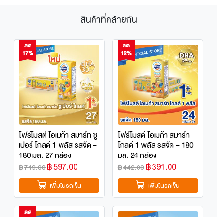
ทำให้เด็กเติบโต สูงดี แข็งแรง สมวัย ลดความความเสี่ยง
สินค้าที่คล้ายกัน
ภาวะกระดูกพรุนในวัยสูงอายุ
ลด
ลด
เอกสารอ้างอิง
17%
12%
กรมอนามัย กระทรวงสาธารณสุข 2025
โฟร์โมสต์ โอเมก้า สมาร์ท ซู
โฟร์โมสต์ โอเมก้า สมาร์ท
เปอร์ โกลด์ 1 พลัส รสจืด –
โกลด์ 1 พลัส รสจืด – 180
180 มล. 27 กล่อง
มล. 24 กล่อง
฿
597.00
฿
391.00
฿
719.00
฿
442.00
เพิ่มในรถเข็น
เพิ่มในรถเข็น
ลด