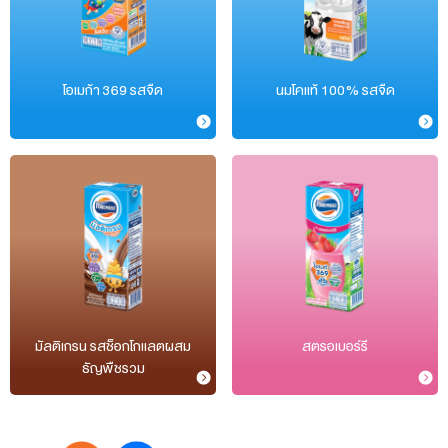
โอเมก้า 369 รสจืด
นมโคแท้ 100% รสจืด
มัลติเกรน รสช็อกโกแลตผสม
สตรอเบอร์รี
ธัญพืชรวม