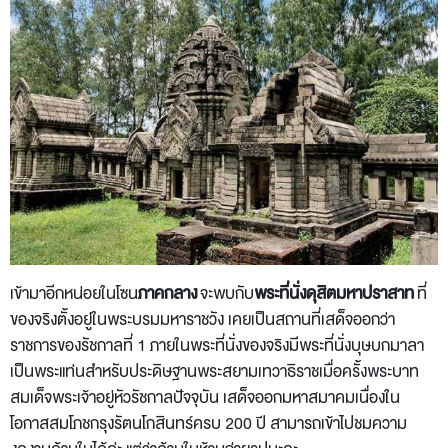
เข้ามาอีกหน่อยในโซน
ภาคกลาง
จะพบกับ
พระที่นั่งดุสิตมหาปราสาท
ที่
ของจริงตั้งอยู่ในพระบรมมหาราชวัง เคยเป็นสถานที่เสด็จออกว่า
ราชการของรัชกาลที่ 1 ภายในพระที่นั่งของจริงมีพระที่นั่งบุษบกมาลา
เป็นพระแท่นสำหรับประดิษฐานพระสยามเทวาธิราชเมื่อครั้งพระบาท
สมเด็จพระเจ้าอยู่หัวรัชกาลปัจจุบัน เสด็จออกมหาสมาคมเนื่องใน
โอกาสสมโภชกรุงรัตนโกสินทร์ครบ 200 ปี สามารถเข้าไปชมความ