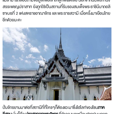
แม่สามารถสอบถามข้อมูลเพื่อเล่าให้ลูกฟังได้เลย นอกจากนั้นพระที่นั่ง
สรรเพชญปราสาท ยังถูกใช้เป็นสถานที่รับรองสมเด็จพระราชินีนาถอลิ
ซาเบธที่ 2 แห่งสหราชอาณาจักร และพระราชสวามี เมื่อครั้งมาเยือนไทย
อีกด้วยนะคะ
ปั่นจักรยานมาต่อที่สถานีที่ที่ใครๆก็ต้องแวะมาซึ่งไฮไลท์ของโซน
ภาค