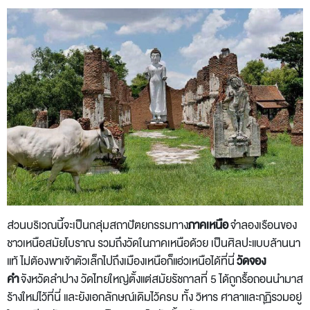
ส่วนบริเวณนี้จะเป็นกลุ่มสถาปัตยกรรมทาง
ภาคเหนือ
จำลองเรือนของ
ชาวเหนือสมัยโบราณ รวมถึงวัดในภาคเหนือด้วย เป็นศิลปะแบบล้านนา
แท้ ไม่ต้องพาเจ้าตัวเล็กไปถึงเมืองเหนือก็แอ่วเหนือได้ที่นี่
วัดจอง
คำ
จังหวัดลำปาง วัดไทยใหญ่ตั้งแต่สมัยรัชกาลที่ 5 ได้ถูกรื้อถอนนำมาส
ร้างใหม่ไว้ที่นี่ และยังเอกลักษณ์เดิมไว้ครบ ทั้ง วิหาร ศาลาและกุฏิรวมอยู่