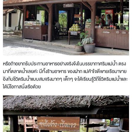
หรือถ้าอยากรับประทานอาหารอย่างจริงจังในบรรยากาศริมแม่น้ำ ตรง
มาที่ตลาดน้ำเลยค่ะ มีทั้งร้านอาหาร ของฝาก แม่ค้าใจดีพายเรือมาขาย
อิงกับชีวิตริมน้ำแบบสมจริงมากๆ เด็กๆ จะได้เรียนรู้วิถีชีวิตริมแม่น้ำและ
ได้มีโอกาสนั่งเรือด้วย