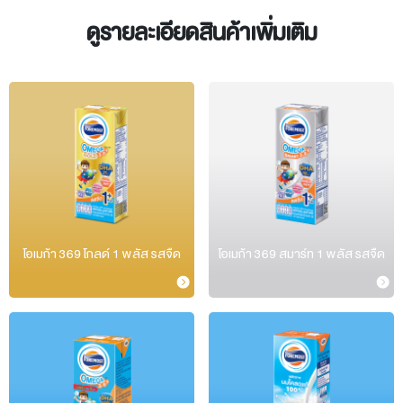
ดูรายละเอียดสินค้าเพิ่มเติม
โอเมก้า 369 โกลด์ 1 พลัส รสจืด
โอเมก้า 369 สมาร์ท 1 พลัส รสจืด