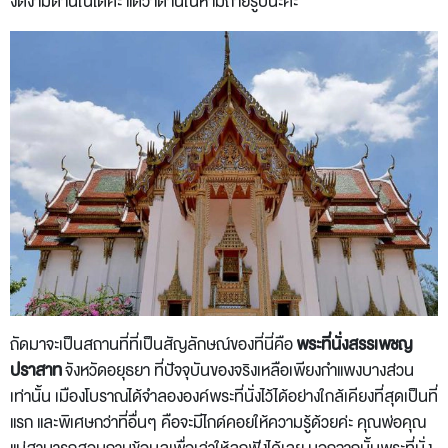
งดงามด้านในได้ค่ะ แต่ว่าด้านในห้ามถ่ายรูปนะคะ
ถัดมาจะเป็นสถานที่ที่เป็นสัญลักษณ์ของที่นี่คือ
พระที่นั่งสรรเพชญ
ปราสาท
จังหวัดอยุธยา ที่ปัจจุบันของจริงเหลือเพียงกำแพงบางส่วน
เท่านั้น เมืองโบราณได้จำลององค์พระที่นั่งไว้ได้อย่างใกล้เคียงที่สุดเป็นที่
แรก และพิเศษกว่าที่อื่นๆ คือจะมีไกด์คอยให้ความรู้ด้วยค่ะ คุณพ่อคุณ