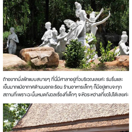
ถ้าอยากนั่งพักแบบสบายๆ ที่นี่มีศาลาอยู่ทั่วบริเวณเลยค่ะ ร่มรื่นและ
เย็นมากแม้อากาศด้านนอกจะร้อน ร้านอาหารเล็กๆ ก็มีอยู่แทบจะทุก
สถานที่เพราะฉะนั้นหมดกังวลเรื่องที่เด็กๆ จะหิวระหว่างเที่ยวไปได้เลยค่ะ