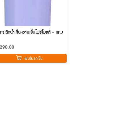
 กระติกน้ำเก็บความเย็นโฟร์โมสต์ – เเถม
,290.00
เพิ่มในรถเข็น