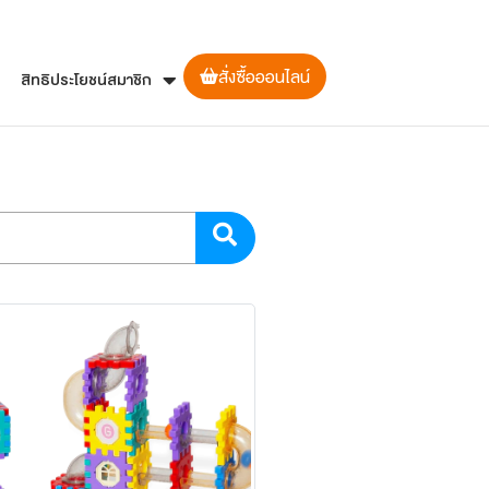
สั่งซื้อออนไลน์
สิทธิประโยชน์สมาชิก