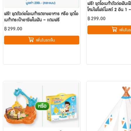
ฟรี! ชุดโอเมก้าตัวต่อฟันเ
โคมไฟโฟร์โมสต์ 2 อิน 1 –
ฟรี! ชุดตัวต่อโอเมก้ารถขายอาหาร หรือ ชุดโอ
฿
299.00
เมก้ากระเป๋าอาชีพในฝัน – เเถมฟรี
฿
299.00
เพิ่มในร
เพิ่มในรถเข็น