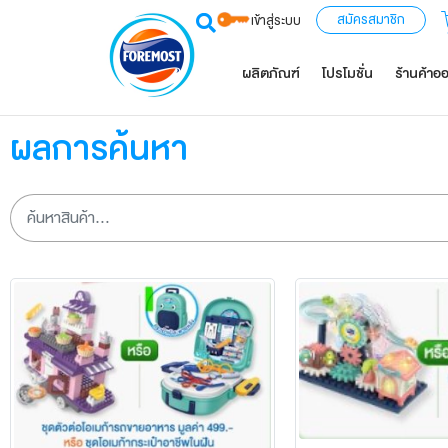
สมัครสมาชิก
เข้าสู่ระบบ
ผลิตภัณฑ์
โปรโมชั่น
ร้านค้าอ
ผลการค้นหา