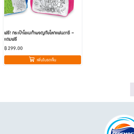
ฟรี! กระเป๋าโอเมก้าผจญภัยโลกแฟนตาซี –
เเถมฟรี
฿
299.00
เพิ่มในรถเข็น