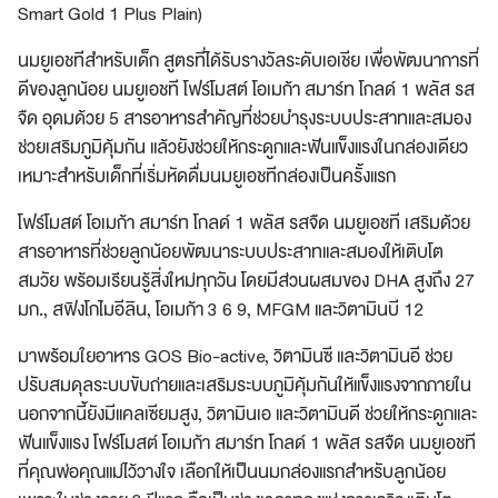
Smart Gold 1 Plus Plain)
นมยูเอชทีสำหรับเด็ก สูตรที่ได้รับรางวัลระดับเอเชีย
เพื่อพัฒนาการ
ที่
ดีของลูกน้อย นมยูเอชที
โฟร์โมสต์
โอเมก้า
สมาร์ท
โกลด์ 1 พลัส รส
จืด อุดมด้วย 5 สารอาหารสำคัญที่ช่วยบำรุงระบบประสาทและสมอง
ช่วยเสริมภูมิคุ้มกัน
แล้วยังช่วยให้
กระดูกและฟันแข็งแรงในกล่องเดียว
เหมาะสำหรับเด็ก
ที่เริ่มหัด
ดื่มนม
ยูเอชทีกล่องเป็นครั้งแรก
โฟร์โมสต์ โอเมก้า สมาร์ท โกลด์ 1 พลัส รสจืด นมยูเอชที เสริมด้วย
สารอาหารที่ช่วยลูกน้อยพัฒนาระบบประสาทและสมองให้เติบโต
สมวัย พร้อมเรียนรู้สิ่งใหม่ทุกวัน โดยมีส่วนผสมของ DHA สูงถึง 27
มก., สฟิงโกไมอีลิน,
โอเมก้า 3 6 9
, MFGM และ
วิตามินบี 12
มาพร้อมใยอาหาร
GOS Bio-active
, วิตามินซี และวิตามินอี ช่วย
ปรับสมดุลระบบขับถ่ายและเสริมระบบภูมิคุ้มกันให้แข็งแรงจากภายใน
นอกจากนี้ยังมีแคลเซียมสูง, วิตามินเอ และวิตามินดี ช่วยให้กระดูกและ
ฟันแข็งแรง
โฟร์โมสต์
โอเมก้า สมาร์ท โกลด์ 1 พลัส รสจืด นมยูเอชที
ที่คุณพ่อคุณแม่ไว้วางใจ เลือกให้เป็นนมกล่องแรกสำหรับ
ลูกน้อย