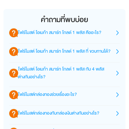
คำถามที่พบบ่อย
โฟร์โมสต์ โอเมก้า สมาร์ท โกลด์ 1 พลัส คืออะไร?
นม UHT สำหรับเด็ก เสริม DHA, สฟิงโกไมอีลิน,
โฟร์โมสต์ โอเมก้า สมาร์ท โกลด์ 1 พลัส กี่ ขวบทานได้?
MFGM, โอเมก้า 3-6-9, GOS-Bioactive และวิตามิน
รวม >23 ชนิด ชูจุดเด่นด้านสมอง ภูมิคุ้มกัน และการ
สำหรับเด็กตั้งแต่ 1 ขวบขึ้นไป
โฟร์โมสต์ โอเมก้า สมาร์ท โกลด์ 1 พลัส กับ 4 พลัส
เติบโตสมวัย
ต่างกันอย่างไร?
ความแตกต่างระหว่าง โฟร์โมสต์ โอเมก้า สมาร์ท โกลด์ 1
โฟร์โมสต์กล่องทองช่วยเรื่องอะไร?
พลัส และ 4 พลัส อยู่ที่กลุ่มอายุที่ผลิตภัณฑ์เหมาะสมกับ:
โฟร์โมสต์ กล่องทอง หรือ โฟร์โมสต์ โกลด์ เป็นนมพร้อม
1 พลัส: เหมาะสำหรับเด็ก 1 ปีขึ้นไป ซึ่งมุ่งเน้นการเสริม
โฟร์โมสต์กล่องทองกับกล่องเงินต่างกันอย่างไร?
ดื่มที่ออกแบบมาเพื่อเสริมพัฒนาการของเด็กในหลายๆ
พัฒนาการสมอง, ระบบประสาท, และภูมิคุ้มกันในช่วงวัย
ด้าน โดยเฉพาะการเสริมสร้าง สมอง, ภูมิคุ้มกัน, และการ
เริ่มต้น.ชู DHA สูง (ถึง 27 มก.) + MFGM + สฟิงโกไมอี
“กล่องทอง” คือซีรีส์ Gold/Smart Gold (สูตรพรีเมียม