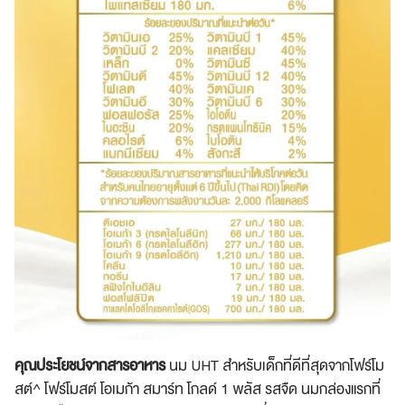
คุณประโยชน์จากสารอาหาร
นม UHT สำหรับเด็กที่ดีที่สุดจากโฟร์โม
สต์^ โฟร์โมสต์ โอเมก้า สมาร์ท โกลด์ 1 พลัส รสจืด นมกล่องแรกที่