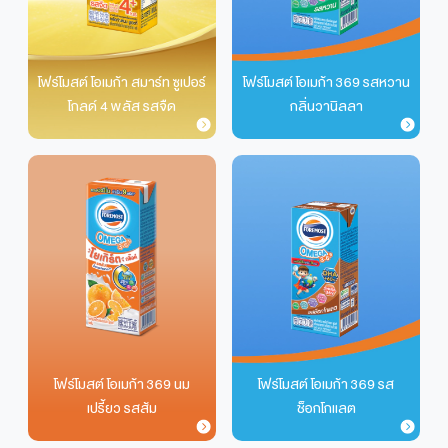
โฟร์โมสต์ โอเมก้า สมาร์ท ซูเปอร์
โฟร์โมสต์ โอเมก้า 369 รสหวาน
โกลด์ 4 พลัส รสจืด
กลิ่นวานิลลา
โฟร์โมสต์ โอเมก้า 369 นม
โฟร์โมสต์ โอเมก้า 369 รส
เปรี้ยว รสส้ม
ช็อกโกแลต