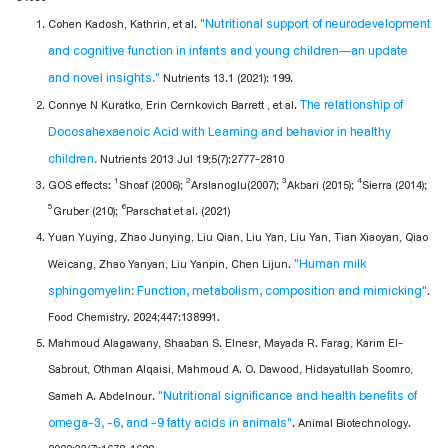
"Nutritional support of neurodevelopment
Cohen Kadosh, Kathrin, et al.
and cognitive function in infants and young children—an update
and novel insights."
Nutrients 13.1 (2021): 199.​
The relationship of
Connye N Kuratko, Erin Cernkovich Barrett , et al.
Docosahexaenoic Acid with Learning and behavior in healthy
children.
Nutrients 2013 Jul 19;5(7):2777-2810
1
2
3
4
GOS effects:
Shoaf (2006);
Arslanoglu(2007);
Akbari (2015);
Sierra (2014);
5
6
Gruber (210);
Parschat et al. (2021)​ ​
Yuan Yuying, Zhao Junying, Liu Qian, Liu Yan, Liu Yan, Tian Xiaoyan, Qiao
"Human milk
Weicang, Zhao Yanyan, Liu Yanpin, Chen Lijun.
sphingomyelin: Function, metabolism, composition and mimicking"
.
Food Chemistry. 2024;447:138991.
Mahmoud Alagawany, Shaaban S. Elnesr, Mayada R. Farag, Karim El-
Sabrout, Othman Alqaisi, Mahmoud A. O. Dawood, Hidayatullah Soomro,
"Nutritional significance and health benefits of
Sameh A. Abdelnour.
omega-3, -6, and -9 fatty acids in animals"
. Animal Biotechnology.