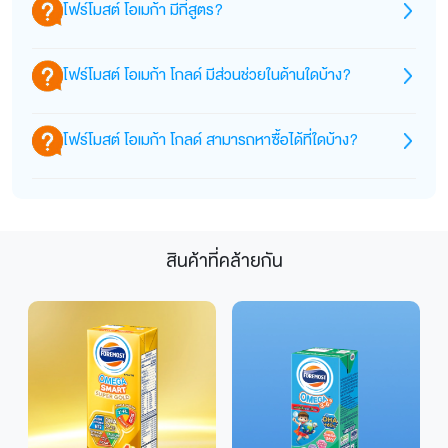
เจริญเติบโต โดยมีส่วนผสมของ DHA สูง (ถึง 27 มก.),
โฟร์โมสต์ โอเมก้า มีกี่สูตร?
ลิน + “ฟอสโฟลิปิด” และ GOS Bio-active; เป็นนม
เน้น DHA สูงและส่วนผสมครบกว่า) ส่วนที่เรียกกันว่า
ARA, สฟิงโกไมอีลิน, MFGM, วิตามินบี12 และใยอาหาร
กล่องแรกของวัยเริ่มดื่ม UHT.
“กล่องเงิน” มักหมายถึงซีรีส์ Omega 369 Smart
GOS-Bioactive ที่ช่วยในการพัฒนาการเรียนรู้, ระบบ
Omega Smart Gold: 1+, 4+ (สูตรพรีเมียม โฟกัสสาร
โฟร์โมสต์ โอเมก้า โกลด์ มีส่วนช่วยในด้านใดบ้าง?
ประสาท, และภูมิคุ้มกันของเด็ก
อาหารสมอง/ภูมิคุ้มกัน, DHA, Omega 3-6-9, สฟิงโก
4 พลัส: เหมาะสำหรับเด็ก 4 ปีขึ้นไป โดยเน้นการ
ไมอีลิน, MFGM)
สนับสนุนการเรียนรู้, พัฒนาการทางสมอง, การเจริญ
ช่วยเสริมพัฒนาการสมอง (DHA, สฟิงโกไมอีลิน,
สามารถช่วยในเรื่อง:
Omega Smart (Omega 369 Smart): 1+, 4+ (สูตรส
โฟร์โมสต์ โอเมก้า โกลด์ สามารถหาซื้อได้ที่ใดบ้าง?
เติบโตของร่างกาย, และเสริมสร้างภูมิคุ้มกันในช่วงวัยที่
MFGM, โอเมก้า 3-6-9), เสริมภูมิคุ้มกันและระบบทาง
การพัฒนาสมอง และการเรียนรู้
มาร์ท เสริม DHA, Omega 3-6-9, สฟิงโกไมอีลิน,
เริ่มเติบโต เน้น แคลเซียม “เพิ่มขึ้น 2 เท่า”, DHA 27 มก.,
เดินอาหาร (GOS-Bioactive),
เสริมสร้างระบบภูมิคุ้มกัน ให้แข็งแรง
MFGM)
บนเว็บไซต์ Foremost Home Delivery และตัวแทนค้า
สฟิงโกไมอีลิน, วิตามินซี/อีสูง เพื่อกระดูก–ฟันและ
เน้นกระดูก–ฟันด้วย (แคลเซียม) รวมสารอาหารมากกว่า
การเจริญเติบโตของร่างกาย ทั้งกระดูกและการเสริมสร้าง
Omega 369 (ทั่วไป): รสจืด, ช็อกโกแลต, วานิลลาหวาน
ปลีกหลัก เช่น 7-Eleven AllOnline, Big C, Tops, Villa
ภูมิคุ้มกันวัยเติบโต.
23 ชนิดในกล่อง
มวลกล้ามเนื้อ
Market และแพลตฟอร์มอีคอมเมิร์ซ
สินค้าที่คล้ายกัน