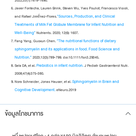
2022;33(7):1678-1690.
Javier Fontecha, Lauren Brink, Steven Wu, Yves Pouliot, Francesco Visioli,
"Sources, Production, and Clinical
and Rafael Jiménez-Flores.
Treatments of Milk Fat Globule Membrane for Infant Nutrition and
Well-Being"
Nutrients. 2020; 12(6): 1607.
"The nutritional functions of dietary
Fang Yang, Guoxun Chen.
sphingomyelin and its applications in food. Food Science and
Nutrition."
2023;12(3):789-799. doi:10.1111/fsn3.29345.
Prebiotics in infant nutrition.
Sela DA, et al.
J Pediatr Gastroenterol Nutr.
2008;47(4):375–380.
Sphingomyelin in Brain and
Nora Schneider, Jonas Hauser, et al.
Cognitive Development.
eNeuro.2019
ข้อมูลโภชนาการ