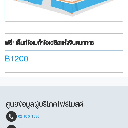
ฟรี! เต๊นท์โอเมก้าโอเอซิสแห่งจินตนาการ
฿1200
ศูนย์ข้อมูลผู้บริโภคโฟร์โมสต์
02-620-1980