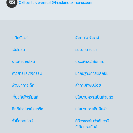
Callcenter.foremost@frieslandcampina.com
ผลิตภัณฑ์
ติดต่อโฟร์โมสต์
โปรโมชั่น
ร่วมงานกับเรา
ร้านค้าออนไลน์
ประวัติและวิสัยทัศน์
ข่าวสารและกิจกรรม
มาตรฐานการผลิตนม
พัฒนาการเด็ก
คำถามที่พบบ่อย
เกี่ยวกับโฟร์โมสต์
นโยบายความเป็นส่วนตัว
สิทธิประโยชน์สมาชิก
นโยบายการคืนสินค้า
สั่งซื้อออนไลน์
วิธีการขอใบกำกับภาษี
อิเล็กทรอนิกส์