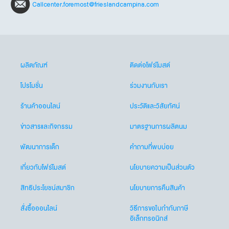
Callcenter.foremost@frieslandcampina.com
ผลิตภัณฑ์
ติดต่อโฟร์โมสต์
โปรโมชั่น
ร่วมงานกับเรา
ร้านค้าออนไลน์
ประวัติและวิสัยทัศน์
ข่าวสารและกิจกรรม
มาตรฐานการผลิตนม
พัฒนาการเด็ก
คำถามที่พบบ่อย
เกี่ยวกับโฟร์โมสต์
นโยบายความเป็นส่วนตัว
สิทธิประโยชน์สมาชิก
นโยบายการคืนสินค้า
สั่งซื้อออนไลน์
วิธีการขอใบกำกับภาษี
อิเล็กทรอนิกส์