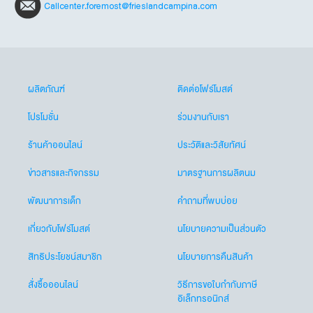
Callcenter.foremost@frieslandcampina.com
ผลิตภัณฑ์
ติดต่อโฟร์โมสต์
โปรโมชั่น
ร่วมงานกับเรา
ร้านค้าออนไลน์
ประวัติและวิสัยทัศน์
ข่าวสารและกิจกรรม
มาตรฐานการผลิตนม
พัฒนาการเด็ก
คำถามที่พบบ่อย
เกี่ยวกับโฟร์โมสต์
นโยบายความเป็นส่วนตัว
สิทธิประโยชน์สมาชิก
นโยบายการคืนสินค้า
สั่งซื้อออนไลน์
วิธีการขอใบกำกับภาษี
อิเล็กทรอนิกส์