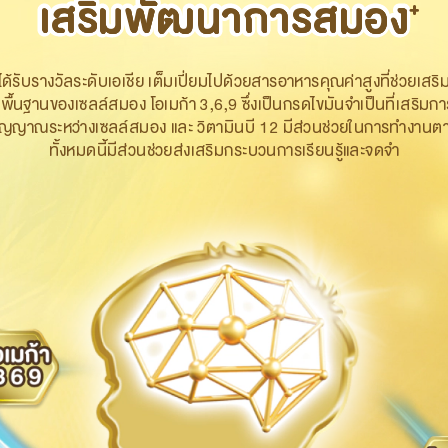
เสริมพัฒนาการสมอง
เสริมพัฒนาการสมอง
+
ด้รับรางวัลระดับเอเชีย เต็มเปี่ยมไปด้วยสารอาหารคุณค่าสูงที่ช่วยเสร
้างพื้นฐานของเซลล์สมอง
โอเมก้า
3,6,9 ซึ่งเป็น
กรด
ไขมันจำเป็นที่เสริ
งสัญญาณระหว่างเซลล์สมอง และ
วิตามิน
บี 12 มีส่วนช่วยในการทำงา
ทั้งหมดนี้มีส่วนช่วยส่งเสริมกระบวน
การเรียนรู้และจดจำ​