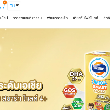
0
TH
อนไลน์
ข่าวสารและกิจกรรม
พัฒนาการเด็ก
เกี่ยวกับโฟร์โมสต์
สิทธ
า สมาร์ท โกลด์ 4+
า สมาร์ท โกลด์ 4+