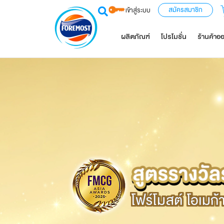
สมัครสมาชิก
เข้าสู่ระบบ
ผลิตภัณฑ์
โปรโมชั่น
ร้านค้าอ
โฟร์โมสต์ โอเมก้
โฟร์โมสต์ โอเมก้