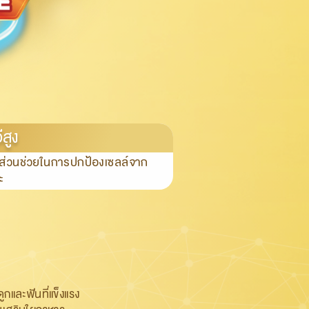
ีสูง
มีส่วนช่วยในการปกป้องเซลล์จาก
ะ
และฟันที่แข็งแรง ​