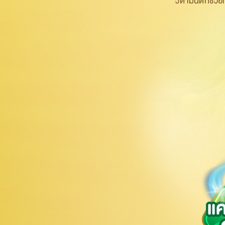
วิตามินดี
ที่ช่