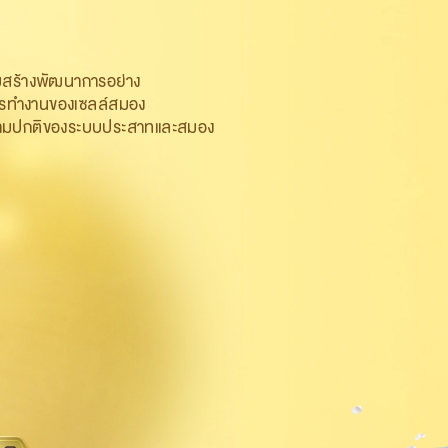
ิมสร้างพัฒนาการอย่าง​
มการทำงานของเซลล์สมอง
นตามปกติของระบบประสาทและสมอง