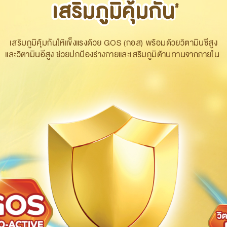
เสริมภูมิคุ้มกัน
เสริมภูมิคุ้มกัน
#
เสริมภูมิคุ้มกันให้แข็งแรงด้วย GOS (กอส)
พร้อมด้วย
วิตามิน
ซีสูง
และ
วิตามิน
อีสูง ช่วยปกป้อง
ร่างกายและเสริมภูมิต้านทานจากภายใน ​