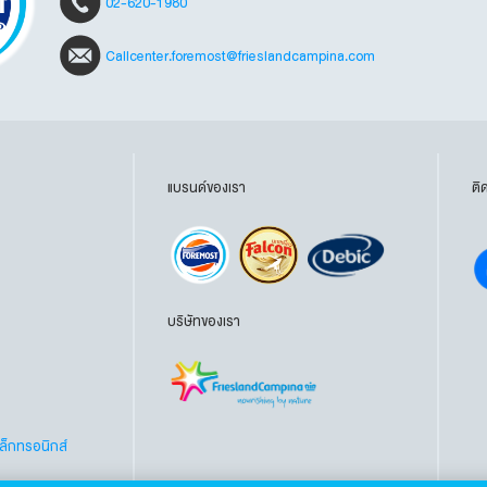
02-620-1980
Callcenter.foremost@frieslandcampina.com
แบรนด์ของเรา
ติ
บริษัทของเรา
ว
เล็กทรอนิกส์