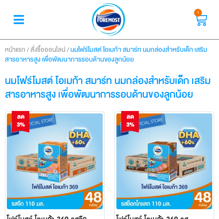
1
/
/
นมโฟร์โมสต์ โอเมก้า สมาร์ท นมกล่องสำหรับเด็ก เสริม
หน้าแรก
สั่งซื้อออนไลน์
สารอาหารสูง เพื่อพัฒนาการรอบด้านของลูกน้อย
นมโฟร์โมสต์ โอเมก้า สมาร์ท นมกล่องสำหรับเด็ก เสริม
สารอาหารสูง เพื่อพัฒนาการรอบด้านของลูกน้อย
ลด
ลด
3%
3%