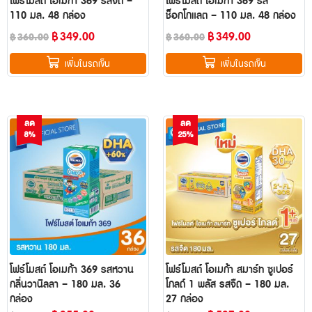
โฟร์โมสต์ โอเมก้า 369 รสจืด –
โฟร์โมสต์ โอเมก้า 369 รส
110 มล. 48 กล่อง
ช็อกโกแลต – 110 มล. 48 กล่อง
฿
349.00
฿
349.00
฿
360.00
฿
360.00
เพิ่มในรถเข็น
เพิ่มในรถเข็น
ลด
ลด
8%
25%
โฟร์โมสต์ โอเมก้า 369 รสหวาน
โฟร์โมสต์ โอเมก้า สมาร์ท ซูเปอร์
กลิ่นวานิลลา – 180 มล. 36
โกลด์ 1 พลัส รสจืด – 180 มล.
กล่อง
27 กล่อง