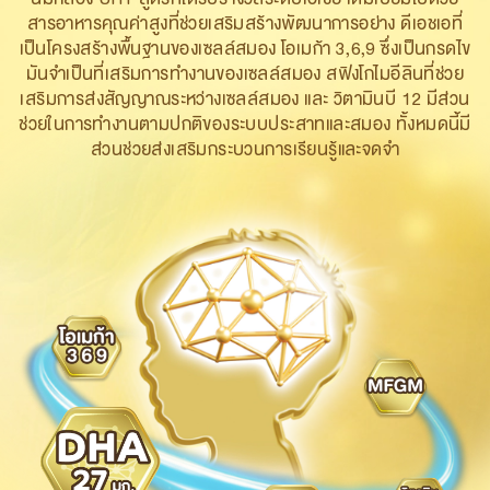
สารอาหารคุณค่าสูงที่ช่วยเสริมสร้างพัฒนาการอย่าง​
ดีเอชเอ
ที่
เป็นโครงสร้างพื้นฐานของเซลล์สมอง
โอเมก้า
3,6,9 ซึ่งเป็น
กรด
ไข
มันจำเป็นที่เสริมการทำงานของเซลล์สมอง
สฟิงโกไมอีลิน
ที่ช่วย
เสริมการส่งสัญญาณระหว่างเซลล์สมอง และ
วิตามิน
บี 12 มีส่วน
ช่วยในการทำงานตามปกติของระบบประสาทและสมอง
ทั้งหมดนี้มี
ส่วนช่วยส่งเสริมกระบวน
การเรียนรู้และจดจำ​