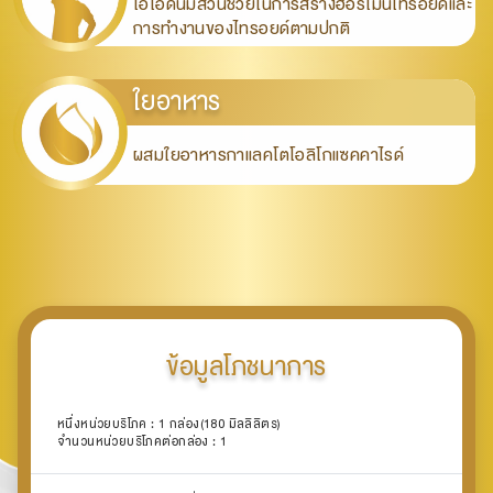
ไอโอดีนมีส่วนช่วยในการสร้างฮอร์โมนไทรอยด์
และ
การทำงานของไทรอยด์ตามปกติ
ใยอาหาร
ผสมใยอาหารกาแลคโตโอลิโกแซคคาไรด์
ข้อมูลโภชนาการ
หนึ่งหน่วยบริโภค : 1 กล่อง(180 มิลลิลิตร)
จำนวนหน่วยบริโภคต่อกล่อง : 1