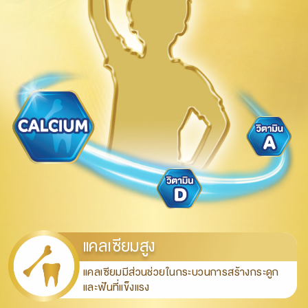
แคลเซียมสูง
แคลเซียมมีส่วนช่วยในกระบวนการสร้างกระดูก
และฟันที่แข็งแรง