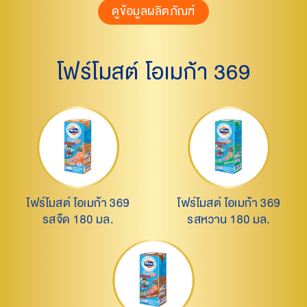
ดูข้อมูลผลิตภัณฑ์
โฟร์โมสต์
โอเมก้า
369
โฟร์โมสต์
โอเมก้า
369
โฟร์โมสต์
โอเมก้า
369
รสจืด 180 มล.
รสหวาน 180 มล.