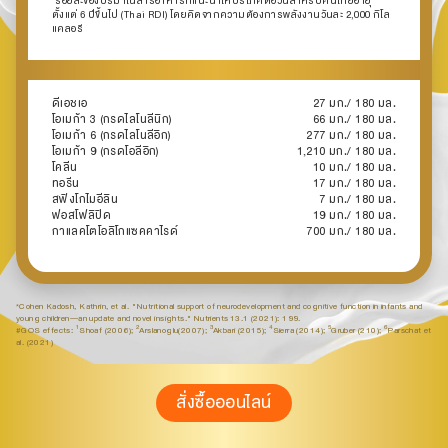
*ร้อยละของปริมาณสารอาหารที่แนะนำให้บริโภคต่อวันสำหรับคนไทยอายุ
ตั้งแต่ 6 ปีขึ้นไป (Thai RDI) โดยคิดจากความต้องการพลังงานวันละ 2,000 กิโล
แคลอรี
ดีเอชเอ
27 มก./ 180 มล.
โอเมก้า
3 (กรดไลโนลีนิก)
66 มก./ 180 มล.
โอเมก้า
6 (กรดไลโนลีอิก)
277 มก./ 180 มล.
โอเมก้า
9 (กรดโอลีอิก)
1,210 มก./ 180 มล.
โคลีน
10 มก./ 180 มล.
ทอรีน
17 มก./ 180 มล.
สฟิงโกไมอีลิน
7 มก./ 180 มล.
ฟอสโฟลิปิด
19 มก./ 180 มล.
กาแลคโตโอลิโกแซคคาไรด์
700 มก./ 180 มล.
*Cohen Kadosh, Kathrin, et al. "Nutritional support of neurodevelopment and cognitive function in infants and
young children—an update and novel insights." Nutrients 13.1 (2021): 199.​
1
2
3
4
5
6
#GOS effects:
Shoaf (2006);
Arslanoglu(2007);
Akbari (2015);
Sierra (2014);
Gruber (210);
Parschat et
al. (2021)​ ​
สั่งซื้อออนไลน์