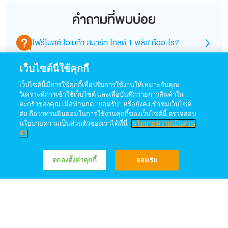
คำถามที่พบบ่อย
โฟร์โมสต์ โอเมก้า สมาร์ท โกลด์ 1 พลัส คืออะไร?
นม UHT สำหรับเด็ก เสริม DHA, สฟิงโกไมอีลิน,
โฟร์โมสต์ โอเมก้า สมาร์ท โกลด์ 1 พลัส กี่ขวบทานได้?
MFGM, โอเมก้า 3-6-9, GOS-Bioactive และวิตามิน
เว็บไซต์นี้ใช้คุกกี้
รวม >23 ชนิด
สำหรับเด็กตั้งแต่ 1 ขวบขึ้นไป
เว็ปไซต์นี้มีการใช้คุกกี้เพื่อปรับการใช้งานให้เหมาะกับคุณ
โฟร์โมสต์ โอเมก้า สมาร์ท โกลด์ 1 พลัส กับ 4 พลัส
ชูจุดเด่นด้านสมอง ภูมิคุ้มกัน และการเติบโตสมวัย
วิเคราะห์การเข้าใช้เว็บไซต์ และเพื่อบันทึกรายการสินค้าใน
ต่างกันอย่างไร?
ตะกร้าของคุณ เมื่อท่านกด “ยอมรับ” หรือยังคงเข้าชมเว็บไซต์
ต่อ ถือว่าท่านยินยอมในการใช้งานคุกกี้ของเว็บไซต์นี้ ตรวจสอบ
นโยบายความเป็นส่วนตัวของเราได้ที่นี่
นโยบายความเป็นส่วน
ช่วงอายุเป้าหมายต่างกัน (1+ สำหรับ 1–3 ปี, 4+ สำหรับ
ตัว
โฟร์โมสต์กล่องทองช่วยเรื่องอะไร?
4 ปีขึ้นไป)
1 พลัส:
ชู DHA สูง (ถึง 27 มก.) + MFGM + สฟิงโกไมอี
สาย “Gold/Smart Gold” ชู DHA สูง (ถึง 27 มก.), สฟิง
ตกลงตั้งค่าคุกกี้
ยอมรับ
ลิน + “ฟอสโฟลิปิด” และ GOS Bio-active
โฟร์โมสต์กล่องทองกับกล่องเงินต่างกันอย่างไร​?
โกไมอีลิน, MFGM, วิตามินบี12 และใยอาหาร GOS-
เป็นนมกล่องแรกของวัยเริ่มดื่ม UHT.
Bioactive ช่วยสมอง การเรียนรู้ ภูมิคุ้มกัน
4 พลัส:
“กล่องทอง” คือซีรีส์ Gold/Smart Gold (สูตรพรีเมียม
เน้น แคลเซียม “เพิ่มขึ้น 2 เท่า”, DHA 27 มก.,
โฟร์โมสต์ โอเมก้า มีกี่สูตร?
สฟิงโกไมอีลิน, วิตามินซี/อีสูง เพื่อกระดูก–ฟันและ
เน้น DHA สูงและส่วนผสมครบกว่า)
ภูมิคุ้มกันวัยเติบโต
ส่วนที่เรียกกันว่า “กล่องเงิน” มักหมายถึงซีรีส์ Omega