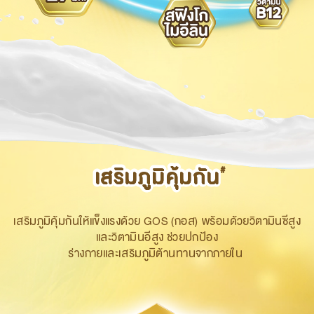
เสริมภูมิคุ้มกัน
เสริมภูมิคุ้มกัน
#
เสริมภูมิคุ้มกันให้แข็งแรงด้วย GOS (กอส)
พร้อมด้วย
วิตามิน
ซีสูง
และ
วิตามิน
อีสูง ช่วยปกป้อง
ร่างกายและเสริมภูมิต้านทานจากภายใน ​