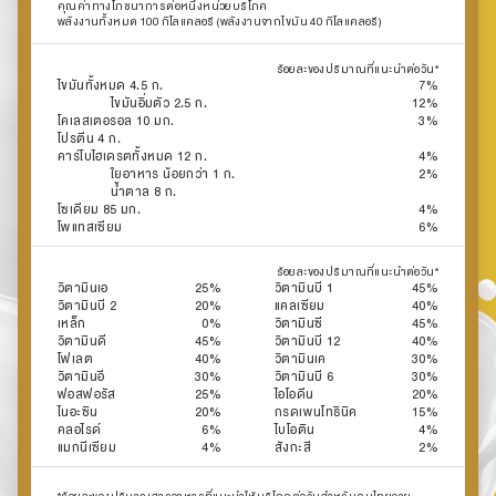
คุณค่าทางโภชนาการต่อหนึ่งหน่วยบริโภค
พลังงานทั้งหมด 100 กิโลแคลอรี (พลังงานจากไขมัน 40 กิโลแคลอรี)
ร้อยละของปริมาณที่แนะนำต่อวัน*
ไขมันทั้งหมด 4.5 ก.
7%
ไขมันอิ่มตัว 2.5 ก.
12%
โคเลสเตอรอล 10 มก.
3%
โปรตีน 4 ก.
คาร์โบไฮเดรตทั้งหมด 12 ก.
4%
ใยอาหาร น้อยกว่า 1 ก.
2%
น้ำตาล 8 ก.
โซเดียม 85 มก.
4%
โพแทสเซียม
6%
ร้อยละของปริมาณที่แนะนำต่อวัน*
วิตามิน
เอ
25%
วิตามิน
บี 1
45%
วิตามิน
บี 2
20%
แคลเซียม
40%
เหล็ก
0%
วิตามิน
ซี
45%
วิตามิน
ดี
45%
วิตามิน
บี 12
40%
โฟเลต
40%
วิตามิน
เค
30%
วิตามิน
อี
30%
วิตามิน
บี 6
30%
ฟอสฟอรัส
25%
ไอโอดีน
20%
ไนอะซิน
20%
กรดเพนโทธินิค
15%
คลอไรด์
6%
ไบโอติน
4%
แมกนีเซียม
4%
สังกะสี
2%