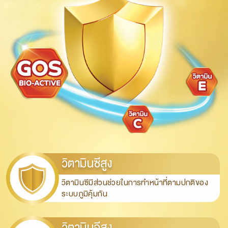
วิตามินซีสูง
วิตามินซีมีส่วนช่วยในการทำหน้าที่ตามปกติ
ของ
ระบบภูมิคุ้มกัน
วิตามินอีสูง