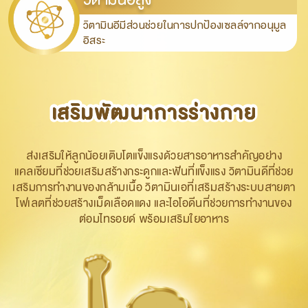
วิตามินอีมีส่วนช่วยในการปกป้องเซลล์จากอนุมูล
อิสระ
เสริมพัฒนาการร่างกาย
เสริมพัฒนาการร่างกาย
ส่งเสริมให้ลูกน้อยเติบโตแข็งแรงด้วยสารอาหารสำคัญอย่าง ​
แคลเซียมที่ช่วยเสริมสร้างกระดูกและฟันที่แข็งแรง
วิตามิน
ดีที่ช่วย
เสริมการทำงานของกล้ามเนื้อ ​
วิตามิน
เอที่เสริมสร้างระบบสายตา
โฟเลตที่ช่วยสร้างเม็ดเลือดแดง ​และ
ไอโอดีน
ที่ช่วยการทำงานของ
ต่อมไทรอยด์ ​
พร้อมเสริมใยอาหาร