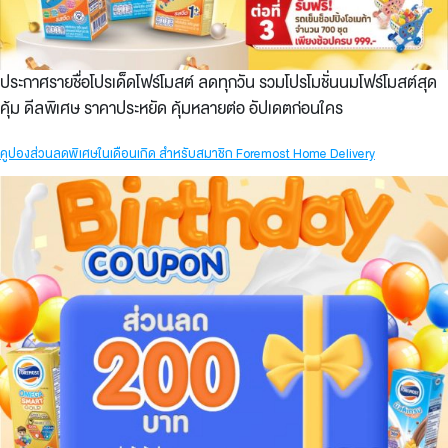
ประกาศรายชื่อโปรเด็ดโฟร์โมสต์ ลดทุกวัน รวมโปรโมชั่นนมโฟร์โมสต์สุด
คุ้ม ดีลพิเศษ ราคาประหยัด คุ้มหลายต่อ อัปเดตก่อนใคร
คูปองส่วนลดพิเศษในเดือนเกิด สำหรับสมาชิก Foremost Home Delivery