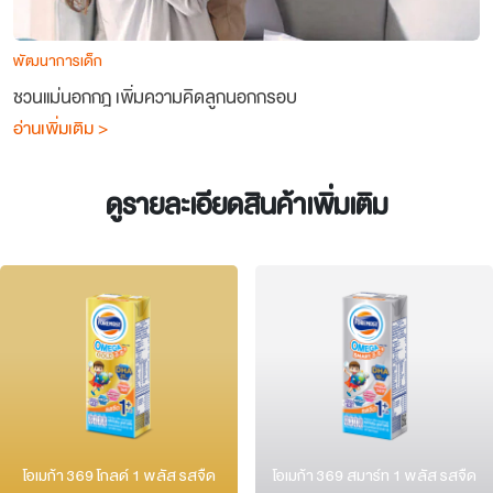
พัฒนาการเด็ก
ชวนแม่นอกกฎ เพิ่มความคิดลูกนอกกรอบ
อ่านเพิ่มเติม >
ดูรายละเอียดสินค้าเพิ่มเติม
โอเมก้า 369 โกลด์ 1 พลัส รสจืด
โอเมก้า 369 สมาร์ท 1 พลัส รสจืด