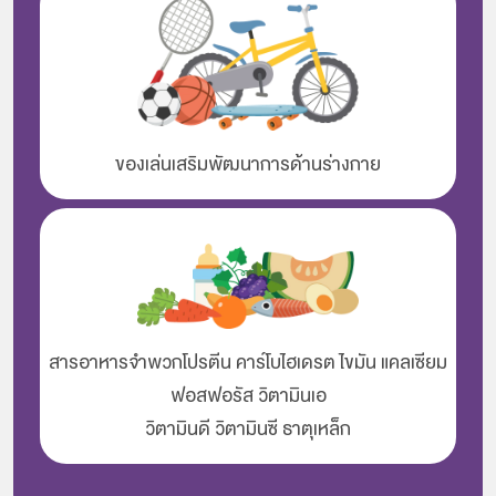
ของเล่นเสริมพัฒนาการด้านร่างกาย
สารอาหารจำพวกโปรตีน คาร์โบไฮเดรต ไขมัน แคลเซียม
ฟอสฟอรัส วิตามินเอ
วิตามินดี วิตามินซี ธาตุเหล็ก