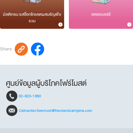
มัลติเกรน รสช็อกโกแลตผสมธัญพืช
สตรอเบอร์รี
รวม
Share
ศูนย์ข้อมูลผู้บริโภคโฟร์โมสต์
02-620-1980
Callcenter.foremost@frieslandcampina.com