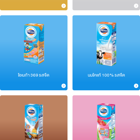
โอเมก้า 369 รสจืด
นมโคแท้ 100% รสจืด