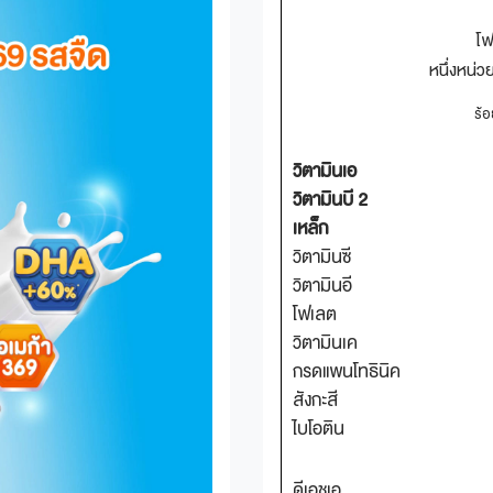
โฟ
หนึ่งหน่ว
ร้อ
วิตามินเอ
วิตามินบี 2
เหล็ก
วิตามินซี
วิตามินอี
โฟเลต
วิตามินเค
กรดแพนโทธินิค
สังกะสี
ไบโอติน
ดีเอชเอ