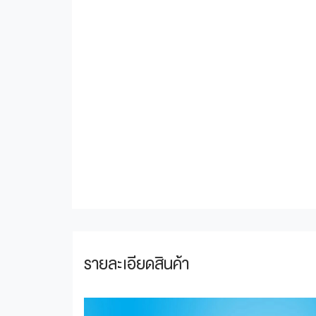
รายละเอียดสินค้า