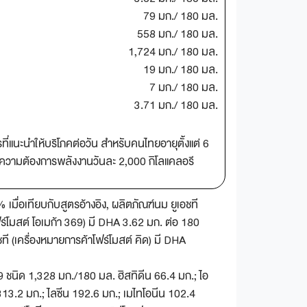
79 มก./ 180 มล.
558 มก./ 180 มล.
1,724 มก./ 180 มล.
19 มก./ 180 มล.
7 มก./ 180 มล.
3.71 มก./ 180 มล.
่แนะนำให้บริโภคต่อวัน สำหรับคนไทยอายุตั้งแต่ 6
ากความต้องการพลังงานวันละ 2,000 กิโลแคลอรี
% เมื่อเทียบกับสูตรอ้างอิง, ผลิตภัณฑ์นม ยูเอชที
ร์โมสต์ โอเมก้า 369) มี DHA 3.62 มก. ต่อ 180
ี (เครื่องหมายการค้าโฟร์โมสต์ คิด) มี DHA
 ชนิด 1,328 มก./180 มล. ฮิสทิดีน 66.4 มก.; ไอ
 313.2 มก.; ไลซีน 192.6 มก.; เมไทโอนีน 102.4