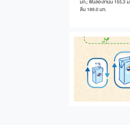
มก.; ฟีนิลอะลานิน 155.3 ม
ลีน 189.0 มก.