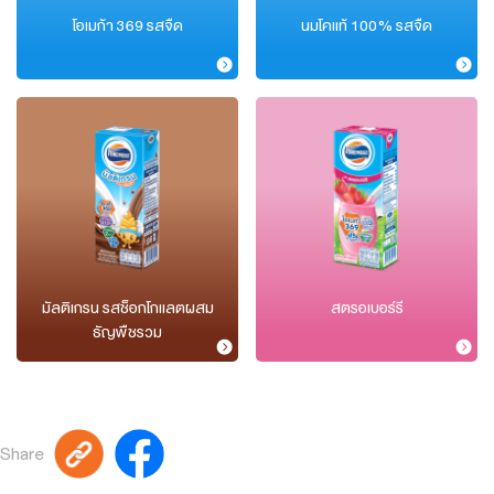
โอเมก้า 369 รสจืด
นมโคแท้ 100% รสจืด
มัลติเกรน รสช็อกโกแลตผสม
สตรอเบอร์รี
ธัญพืชรวม
Share