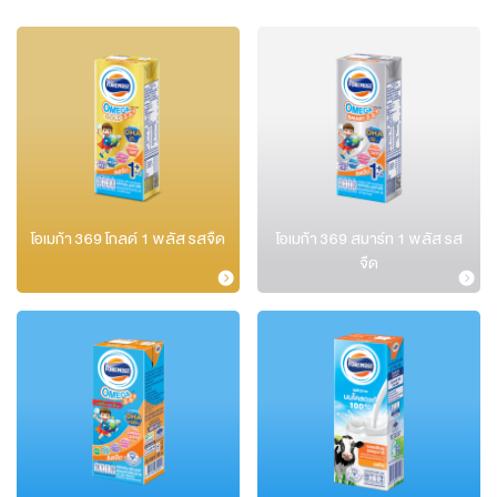
โอเมก้า 369 โกลด์ 1 พลัส รสจืด
โอเมก้า 369 สมาร์ท 1 พลัส รส
จืด