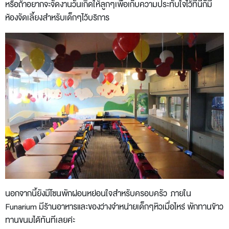
หรือถ้าอยากจะจัดงานวันเกิดให้ลูกๆเพื่อเก็บความประทับใจไว้ที่นี่ก็มี
ห้องจัดเลี้ยงสำหรับเด็กๆไว้บริการ
นอกจากนี้ยังมีโซนพักผ่อนหย่อนใจสำหรับครอบครัว ภายใน
Funarium มีร้านอาหารและของว่างจำหน่ายเด็กๆหิวเมื่อไหร่ พักทานข้าว
ทานขนมได้ทันทีเลยค่ะ