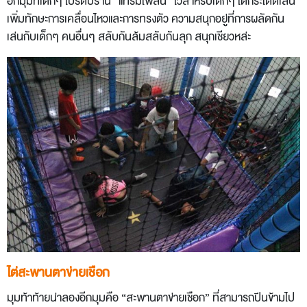
อีกมุมที่เด็กๆ โปรดปราน “แทรมโพลีน” ไว้สำหรับเด็กๆ ได้กระโดดเล่น
เพิ่มทักษะการเคลื่อนไหวและการทรงตัว ความสนุกอยู่ที่การผลัดกัน
เล่นกับเด็กๆ คนอื่นๆ สลับกันล้มสลับกันลุก สนุกเชียวหล่ะ
ไต่สะพานตาข่ายเชือก
มุมท้าท้ายน่าลองอีกมุมคือ “สะพานตาข่ายเชือก” ที่สามารถปีนข้ามไป