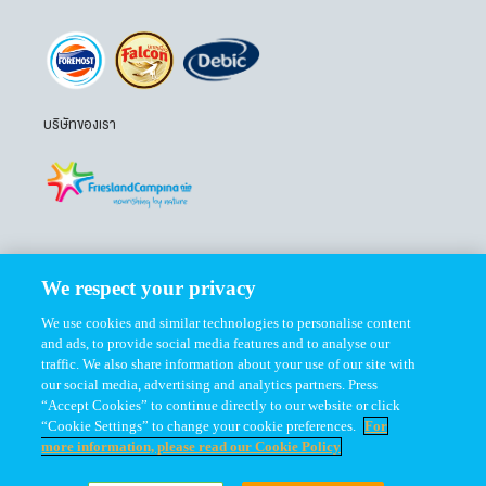
บริษัทของเรา
ติดตามเราได้ที่
We respect your privacy
We use cookies and similar technologies to personalise content
and ads, to provide social media features and to analyse our
traffic. We also share information about your use of our site with
our social media, advertising and analytics partners. Press
“Accept Cookies” to continue directly to our website or click
“Cookie Settings” to change your cookie preferences.
For
more information, please read our Cookie Policy