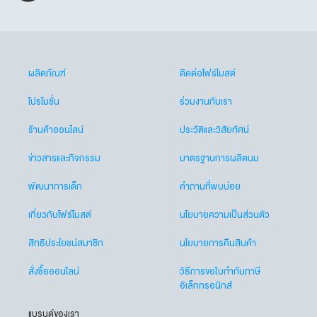
ผลิตภัณฑ์
ติดต่อโฟร์โมสต์
โปรโมชั่น
ร่วมงานกับเรา
ร้านค้าออนไลน์
ประวัติและวิสัยทัศน์
ข่าวสารและกิจกรรม
มาตรฐานการผลิตนม
พัฒนาการเด็ก
คำถามที่พบบ่อย
เกี่ยวกับโฟร์โมสต์
นโยบายความเป็นส่วนตัว
สิทธิประโยชน์สมาชิก
นโยบายการคืนสินค้า
สั่งซื้อออนไลน์
วิธีการขอใบกำกับภาษี
อิเล็กทรอนิกส์
แบรนด์ของเรา