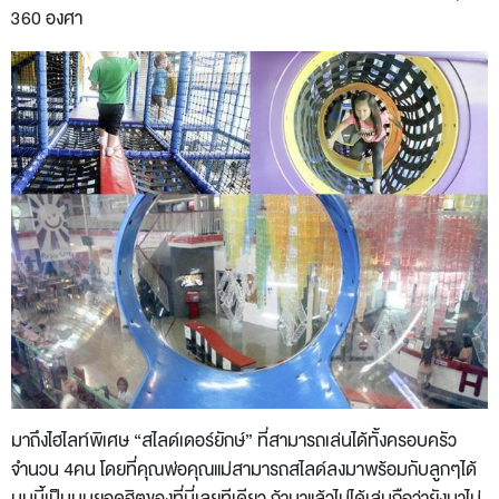
360 องศา
มาถึงไฮไลท์พิเศษ “สไลด์เดอร์ยักษ์” ที่สามารถเล่นได้ทั้งครอบครัว
จำนวน 4คน โดยที่คุณพ่อคุณแม่สามารถสไลด์ลงมาพร้อมกับลูกๆได้