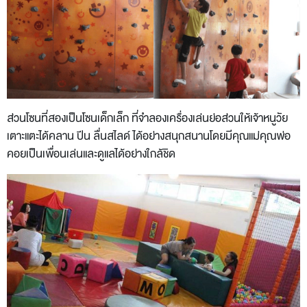
ส่วนโซนที่สองเป็นโซนเด็กเล็ก ที่จำลองเครื่องเล่นย่อส่วนให้เจ้าหนูวัย
เตาะแตะได้คลาน ปีน ลื่นสไลด์ ได้อย่างสนุกสนานโดยมีคุณแม่คุณพ่อ
คอยเป็นเพื่อนเล่นและดูแลได้อย่างใกล้ชิด