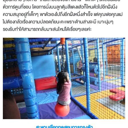
ตัวการ์ตูนที่ชอบ โดยการนั่งบนลูกตุ้มสีแดงแล้วก็โหนตัวไปอีกฝั่งนึง
ความสนุกอยู่ที่เด็กๆ พาตัวเองไปถึงอีกฝั่งหนึ่งสำเร็จ แต่คุณพ่อคุณแม่
ไม่ต้องกลัวเรื่องความปลอดภัยนะคะเพราะด้านล่างจะมี เบาะนุ่มๆ
รองรับทำให้สามารถกลับมาเล่นใหม่ได้เรื่อยๆเลยค่ะ
สะพานเชือกทดสอบการทรงตัว