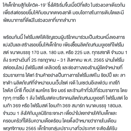
ให้เด็กไทยสู้ภัยโควิด-19’ ซึ่งได้ริเริ่มขึ้นเมื่อปีที่แล้ว ในช่วงเวลาเดียวกัน
เพื่อส่งต่อรอยยิ้มให้กับอนาคตของชาติ มอบโอกาสในการเติบโตและมี
พัฒนาการที่ดีแม้ในช่วงเวลาที่ยากลำบาก
พร้อมกันนี้ โฟร์โมสต์ได้เชิญชวนผู้บริโภคมาร่วมเป็นส่วนหนึ่งของการ
แบ่งปันและสร้างรอยยิ้มให้เด็กไทย เพียงซื้อผลิตภัณฑ์นมยูเอชทีโฟร์โม
สต์ ขนาดบรรจุ 170 มล. 180 มล. หรือ 225 มล. ทุกรสชาติ จำนวน 1
ลัง ระหว่างวันที่ 25 กรกฎาคม – 31 สิงหาคม พ.ศ. 2565 ผ่านโฟร์โม
สต์ออนไลน์ (โฟร์โมสต์ เดลิเวอรี่) และช่องทางของร้านผู้จัดจำหน่ายที่
ร่วมรายการ ได้แก่ ร้านค้าอย่างเป็นทางการโฟร์โมสต์ใน ช้อปปี้ และ ลา
ซาด้า ผลิตภัณฑ์ที่จำหน่ายบนเว็บไซต์ เจดี ในเซเว่นอีเลฟเว่น เทสโก้
โลตัส บิ๊กซี ท็อปส์ แมคโคร ซีเจ มอร์ และร้านค้าทั่วไปที่ร่วมรายการ โดย
ทุกๆ การซื้อ 1 ลัง โฟร์โมสต์จะบริจาคผลิตภัณฑ์นมยูเอชที โฟร์โมสต์ โอ
เมก้า 369 หรือ โฟร์โมสต์ โอเมก้า 369 สมาร์ท ขนาดบรรจุ 180มล.
จำนวน 1 ลังให้กับมูลนิธิกระจกเงา เพื่อนำไปแจกจ่ายให้กับเด็กและ
ครอบครัวที่ได้รับความเดือดร้อน โดยตั้งเป้าหมายว่าภายในเดือน
พฤศจิกายน 2565 เด็กไทยกลุ่มเปราะบางทั่วประเทศ จะต้องได้รับ