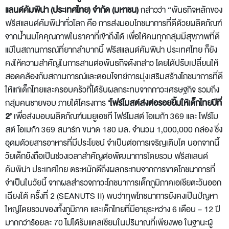
แลนด์คัมพิน่า (ประเทศไทย) จำกัด (มหาชน)
กล่าวว่า “พันธกิจหลักของ
ฟรีสแลนด์คัมพิน่าทั่วโลก คือ การส่งมอบโภชนาการที่ดีด้วยผลิตภัณฑ์
จากน้ำนมโคคุณภาพในราคาที่เข้าถึงได้ เพื่อให้คนทุกกลุ่มมีสุขภาพที่ดี
แม้ในสถานการณ์ที่ยากลำบากนี้ ฟรีสแลนด์คัมพิน่า ประเทศไทย ก็ยัง
คงให้ความสำคัญในการสานต่อพันธกิจดังกล่าว โดยได้ปรับเปลี่ยนให้
สอดคล้องกับสถานการณ์และตอบโจทย์การมุ่งเสริมสร้างโภชนาการที่ดี
ให้แก่เด็กไทยและครอบครัวที่ได้รับผลกระทบจากภาวะเศรษฐกิจ รวมถึง
กลุ่มคนชายขอบ ภายใต้โครงการ
‘โฟร์โมสต์ส่งต่อรอยยิ้มให้เด็กไทยปีที่
2’
เพื่อส่งมอบผลิตภัณฑ์นมยูเอชที โฟร์โมสต์ โอเมก้า 369 และ โฟร์โม
สต์ โอเมก้า 369 สมาร์ท ขนาด 180 มล. จำนวน 1,000,000 กล่อง ซึ่ง
อุดมด้วยสารอาหารที่มีประโยชน์ จำเป็นต่อการเจริญเติบโต นอกจากนี้
วัยเด็กยังถือเป็นช่วงเวลาสำคัญต่อพัฒนาการโดยรวม ฟรีสแลนด์
คัมพิน่า ประเทศไทย ตระหนักดีถึงผลกระทบจากการขาดโภชนาการที่
จำเป็นในวัยนี้ จากผลสำรวจภาวะโภชนาการเด็กภูมิภาคเอเชียตะวันออก
เฉียงใต้ ครั้งที่ 2 (SEANUTS II) พบว่าทุพโภชนาการยังคงเป็นปัญหา
ใหญ่โดยรวมของทั้งภูมิภาค และเด็กไทยที่มีอายุระหว่าง 6 เดือน – 12 ปี
มากกว่าร้อยละ 70 ไม่ได้รับแคลเซียมในปริมาณที่เพียงพอ ในฐานะผู้