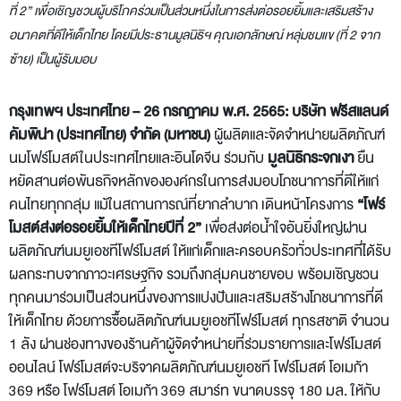
ที่ 2” เพื่อเชิญชวนผู้บริโภคร่วมเป็นส่วนหนึ่งในการส่งต่อรอยยิ้มและเสริมสร้าง
อนาคตที่ดีให้เด็กไทย โดยมีประธานมูลนิธิฯ คุณเอกลักษณ์ หลุ่มชมแข (ที่ 2 จาก
ซ้าย) เป็นผู้รับมอบ
กรุงเทพฯ ประเทศไทย – 26 กรกฎาคม พ.ศ. 2565: บริษัท ฟรีสแลนด์
คัมพิน่า (ประเทศไทย) จำกัด (มหาชน)
ผู้ผลิตและจัดจำหน่ายผลิตภัณฑ์
นมโฟร์โมสต์ในประเทศไทยและอินโดจีน ร่วมกับ
มูลนิธิกระจกเงา
ยืน
หยัดสานต่อพันธกิจหลักขององค์กรในการส่งมอบโภชนาการที่ดีให้แก่
คนไทยทุกกลุ่ม แม้ในสถานการณ์ที่ยากลำบาก เดินหน้าโครงการ
“โฟร์
โมสต์ส่งต่อรอยยิ้มให้เด็กไทยปีที่ 2”
เพื่อส่งต่อน้ำใจอันยิ่งใหญ่ผ่าน
ผลิตภัณฑ์นมยูเอชทีโฟร์โมสต์ ให้แก่เด็กและครอบครัวทั่วประเทศที่ได้รับ
ผลกระทบจากภาวะเศรษฐกิจ รวมถึงกลุ่มคนชายขอบ พร้อมเชิญชวน
ทุกคนมาร่วมเป็นส่วนหนึ่งของการแบ่งปันและเสริมสร้างโภชนาการที่ดี
ให้เด็กไทย ด้วยการซื้อผลิตภัณฑ์นมยูเอชทีโฟร์โมสต์ ทุกรสชาติ จำนวน
1 ลัง ผ่านช่องทางของร้านค้าผู้จัดจำหน่ายที่ร่วมรายการและโฟร์โมสต์
ออนไลน์ โฟร์โมสต์จะบริจาคผลิตภัณฑ์นมยูเอชที โฟร์โมสต์ โอเมก้า
369 หรือ โฟร์โมสต์ โอเมก้า 369 สมาร์ท ขนาดบรรจุ 180 มล. ให้กับ