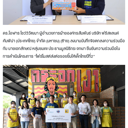
ดร.โอฬาร โชว์วิวัฒนา ผู้อำนวยการฝ่ายองค์กรสัมพันธ์ บริษัท ฟรีสแลนด์
คัมพิน่า (ประเทศไทย) จำกัด (มหาชน) (ซ้าย) ลงนามบันทึกข้อตกลงความร่วมมือ
กับ นายเอกลักษณ์ หลุ่มชมแข ประธานมูลนิธิกระจกเงา ยืนยันความร่วมมือใน
การดำเนินโครงการ “โฟร์โมสต์ส่งต่อรอยยิ้มให้เด็กไทยปีที่2”