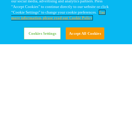
our social media, advertising and analytics partners. Press
โปรโมชั่น
ร่วมงานกับเรา
“Accept Cookies” to continue directly to our website or click
“Cookie Settings” to change your cookie preferences.
For
ร้านค้าออนไลน์
ประวัติและวิสัยทัศน์
more information, please read our Cookie Policy
ข่าวสารและกิจกรรม
มาตรฐานการผลิตนม
Cookies Settings
Accept All Cookies
พัฒนาการเด็ก
คำถามที่พบบ่อย
เกี่ยวกับโฟร์โมสต์
นโยบายความเป็นส่วนตัว
สิทธิประโยชน์สมาชิก
นโยบายการคืนสินค้า
สั่งซื้อออนไลน์
วิธีการขอใบกำกับภาษี
อิเล็กทรอนิกส์
แบรนด์ของเรา
บริษัทของเรา