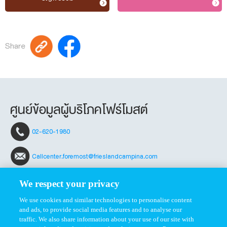
Share
ศูนย์ข้อมูลผู้บริโภคโฟร์โมสต์
02-620-1980
Callcenter.foremost@frieslandcampina.com
We respect your privacy
We use cookies and similar technologies to personalise content
and ads, to provide social media features and to analyse our
ผลิตภัณฑ์
ติดต่อโฟร์โมสต์
traffic. We also share information about your use of our site with