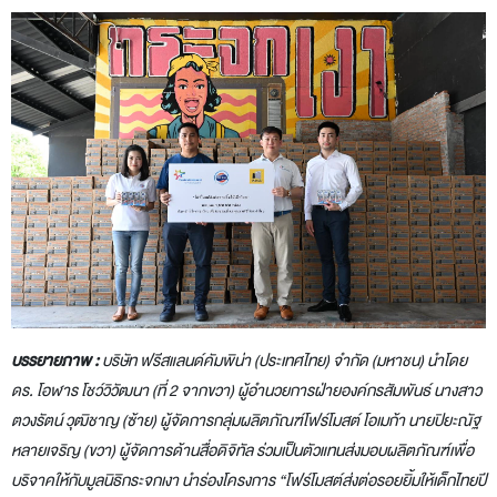
บรรยายภาพ :
บริษัท ฟรีสแลนด์คัมพิน่า (ประเทศไทย) จำกัด (มหาชน) นำโดย
ดร. โอฬาร โชว์วิวัฒนา (ที่ 2 จากขวา) ผู้อำนวยการฝ่ายองค์กรสัมพันธ์ นางสาว
ตวงรัตน์ วุฒิชาญ (ซ้าย) ผู้จัดการกลุ่มผลิตภัณฑ์โฟร์โมสต์ โอเมก้า นายปิยะณัฐ
หลายเจริญ (ขวา) ผู้จัดการด้านสื่อดิจิทัล ร่วมเป็นตัวแทนส่งมอบผลิตภัณฑ์เพื่อ
บริจาคให้กับมูลนิธิกระจกเงา นำร่องโครงการ “โฟร์โมสต์ส่งต่อรอยยิ้มให้เด็กไทยปี