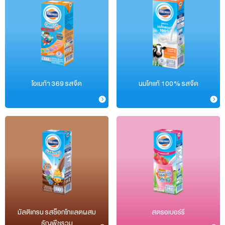
โอเมก้า 369 รสจืด
นมโคแท้ 100% รสจืด
มัลติเกรน รสช็อกโกแลตผสม
สตรอเบอร์รี
ธัญพืชรวม