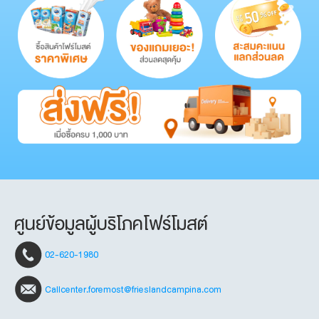
ศูนย์ข้อมูลผู้บริโภคโฟร์โมสต์
02-620-1980
Callcenter.foremost@frieslandcampina.com