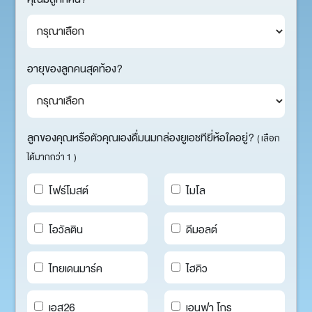
อายุของลูกคนสุดท้อง?
ลูกของคุณหรือตัวคุณเองดื่มนมกล่องยูเอชทียี่ห้อใดอยู่?
( เลือก
ได้มากกว่า 1 )
โฟร์โมสต์
ไมโล
โอวัลติน
ดีมอลต์
ไทยเดนมาร์ค
ไฮคิว
เอส26
เอนฟา โกร