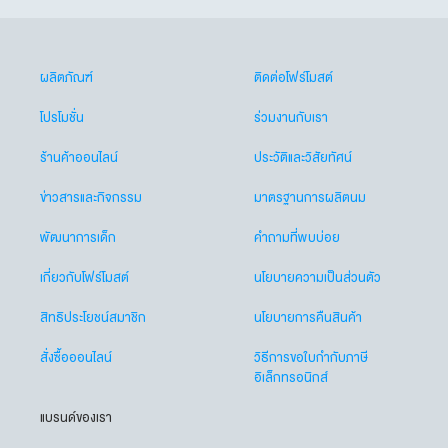
ผลิตภัณฑ์
ติดต่อโฟร์โมสต์
โปรโมชั่น
ร่วมงานกับเรา
ร้านค้าออนไลน์
ประวัติและวิสัยทัศน์
ข่าวสารและกิจกรรม
มาตรฐานการผลิตนม
พัฒนาการเด็ก
คำถามที่พบบ่อย
เกี่ยวกับโฟร์โมสต์
นโยบายความเป็นส่วนตัว
สิทธิประโยชน์สมาชิก
นโยบายการคืนสินค้า
สั่งซื้อออนไลน์
วิธีการขอใบกำกับภาษี
อิเล็กทรอนิกส์
แบรนด์ของเรา