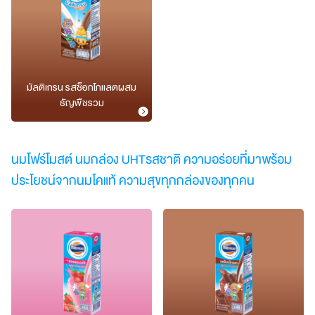
มัลติเกรน รสช็อกโกแลตผสม
ธัญพืชรวม
นมโฟร์โมสต์ นมกล่อง UHTรสชาติ ความอร่อยที่มาพร้อม
ประโยชน์จากนมโคแท้ ความสุขทุกกล่องของทุกคน​