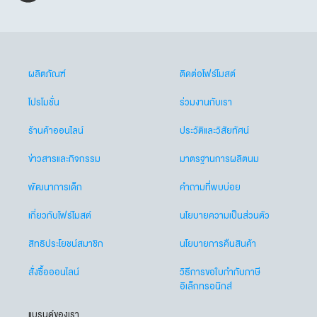
ผลิตภัณฑ์
ติดต่อโฟร์โมสต์
โปรโมชั่น
ร่วมงานกับเรา
ร้านค้าออนไลน์
ประวัติและวิสัยทัศน์
ข่าวสารและกิจกรรม
มาตรฐานการผลิตนม
พัฒนาการเด็ก
คำถามที่พบบ่อย
เกี่ยวกับโฟร์โมสต์
นโยบายความเป็นส่วนตัว
สิทธิประโยชน์สมาชิก
นโยบายการคืนสินค้า
สั่งซื้อออนไลน์
วิธีการขอใบกำกับภาษี
อิเล็กทรอนิกส์
แบรนด์ของเรา