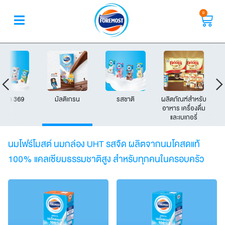
0
เมก้า 369
มัลติเกรน
รสชาติ
ผลิตภัณฑ์สำหรับ
อาหาร เครื่องดื่ม
และเบเกอรี่​
นมโฟร์โมสต์ นมกล่อง UHT รสจืด ผลิตจากนมโคสดแท้
100% แคลเซียมธรรมชาติสูง สำหรับทุกคนในครอบครัว​