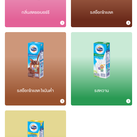
กลิ่นสตรอเบอร์รี
รสช็อกโกแลต
รสช็อกโกแลต ไขมันต่ำ
รสหวาน