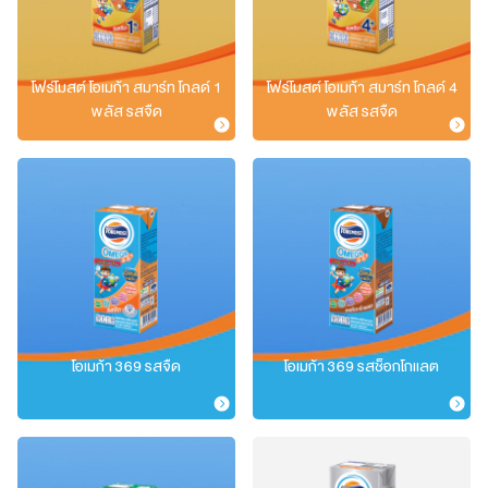
โฟร์โมสต์ โอเมก้า สมาร์ท โกลด์ 1
โฟร์โมสต์ โอเมก้า สมาร์ท โกลด์ 4
พลัส รสจืด
พลัส รสจืด
โอเมก้า 369 รสจืด
โอเมก้า 369 รสช็อกโกแลต