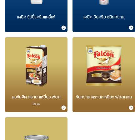
เดบิค วิปปิ้งครีมแดรี่แท้
เดบิค วิปครีม ชนิดหวาน​
นมข้นจืด ตรานกเหยี่ยว ฟอล
ข้นหวาน ตรานกเหยี่ยว ฟอลคอน​
คอน​