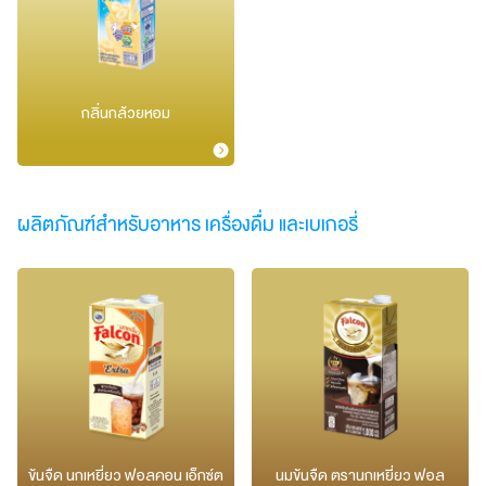
กลิ่นกล้วยหอม
ผลิตภัณฑ์สำหรับอาหาร เครื่องดื่ม และเบเกอรี่​
ข้นจืด นกเหยี่ยว ฟอลคอน เอ็กซ์ต
นมข้นจืด ตรานกเหยี่ยว ฟอล