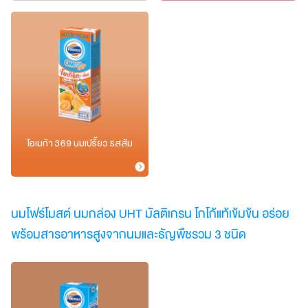
โอเมก้า 369 นมเปรี้ยว รสส้ม
นมโฟร์โมสต์ นมกล่อง UHT มัลติเกรน โกโก้แท้เข้มข้น อร่อย
พร้อมสารอาหารสูงจากนมและธัญพืชรวม 3 ชนิด​