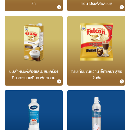
ร้า
คอน โปรเฟสชัลแนล​
นมสำหรับตีฟองและผสมเครื่อง
ครีมเทียมข้นหวาน เอ็กซ์ตร้า สูตร
ดื่ม ตรานกเหยี่ยว ฟอลคอน
เข้มข้น​