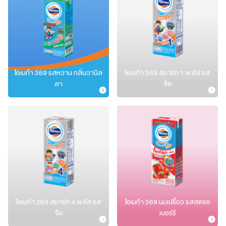
โอเมก้า 369 รสหวาน กลิ่นวานิล
โอเมก้า 369 สมาร์ท 1 พลัส รส
ลา
จืด
โอเมก้า 369 สมาร์ท 4 พลัส รส
โอเมก้า 369 นมเปรี้ยว รสสตรอ
จืด
เบอร์รี