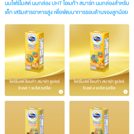
นมโฟร์โมสต์ นมกล่อง UHT โอเมก้า สมาร์ท นมกล่องสำหรับ
เด็ก เสริมสารอาหารสูง เพื่อพัฒนาการรอบด้านของลูกน้อย​
โฟร์โมสต์ โอเมก้า สมาร์ท ซูเปอร์
โฟร์โมสต์ โอเมก้า สมาร์ท ซูเปอร์
โกลด์ 1 พลัส รสจืด
โกลด์ 4 พลัส รสจืด